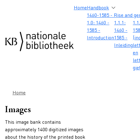
Skip to main content
Skip to footer
Skip to search
Skip to menu
Hoofdnavigatie
Home
Handbook
1460-1585 - Rise and ge
1.0: 1460 -
1.1.1:
1.1
1585 -
1460 -
158
Introduction
1585 -
(in
Inleiding
let
en
let
gie
Breadcrumb
Home
Images
This image bank contains
approximately 1400 digitized images
about the history of the printed book