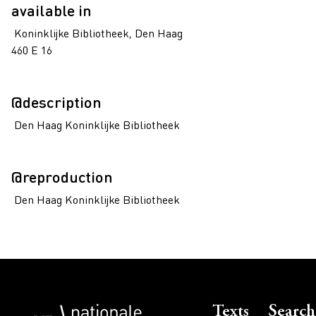
available in
Koninklijke Bibliotheek, Den Haag
460 E 16
@description
Den Haag Koninklijke Bibliotheek
@reproduction
Den Haag Koninklijke Bibliotheek
Voet
Texts
Search