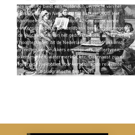
Deze website biedt een historisch overzicht van het
gedrukte boek in Nederland tot het jaar 2000. Het
handboek is geschreven door 42 vooraanstaande
boekwetenschappers. De beeldbank bevat afbeeldingen
over de geschiedenis van het gedrukte boek, een selectie
van hoogtepunten uit de Nederlandse boekdrukkunst,
portretten van drukkers en uitgevers, lettertypen,
drukkersmerken, watermerken, etc. Daarnaast zijn er
uitgebreide zoekopties voor verschillende relevante
bibliografische bestanden.