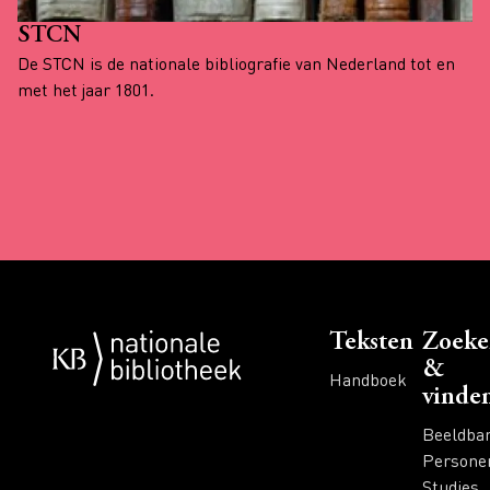
STCN
De STCN is de nationale bibliografie van Nederland tot en
met het jaar 1801.
Voet
Teksten
Zoeke
&
Handboek
vinde
Beeldba
Persone
Studies