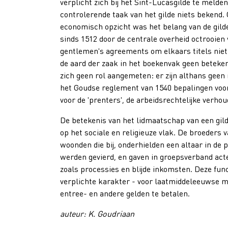
verplicht zich bij het Sint-Lucasgilde te melden
controlerende taak van het gilde niets bekend.
economisch opzicht was het belang van de gild
sinds 1512 door de centrale overheid octrooie
gentlemen's agreements om elkaars titels niet 
de aard der zaak in het boekenvak geen beteken
zich geen rol aangemeten: er zijn althans geen
het Goudse reglement van 1540 bepalingen voor,
voor de 'prenters', de arbeidsrechtelijke verh
De betekenis van het lidmaatschap van een gil
op het sociale en religieuze vlak. De broeders 
woonden die bij, onderhielden een altaar in 
werden gevierd, en gaven in groepsverband act
zoals processies en blijde inkomsten. Deze funct
verplichte karakter - voor laatmiddeleeuwse 
entree- en andere gelden te betalen.
auteur: K. Goudriaan