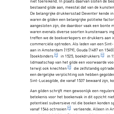
niet toereikend. In plaats daarvan sloten de b
bestaand gilde aan, meestal dat van de kunstena
De belangrijke drukkersstad Deventer kende in
waren de gilden een belangrijke politieke factor
aangesloten zijn, die daardoor vaak een bonte
waren evenals diverse soorten kunstenaars ing
treffen we de boekverkopers en drukkers aan in
commerciële optreden. Als leden van een Sint-
aan in Amsterdam (1579), Gouda (1487 en 1540
iemand die het ambacht van b
druk
(
boekbinders
in 1525,
boekdrukkers
in 1
lidmaatschap van het gilde een voorwaarde vo
mannelijk bediende die
terwijl ook
knechten
die zelfstandig optrad
een dergelijke verplichting ook hebben gegolden
Sint-Lucasgilde, die vanaf 1537 bewaard zijn,
Aan gilden schrijft men gewoonlijk een regulere
betekenis voor het boekenvak in dit opzicht nie
potentieel subversieve rol die boeken konden sp
uitsluitend recht tot h
vanaf 1546
octrooien
verleende. Alleen in 