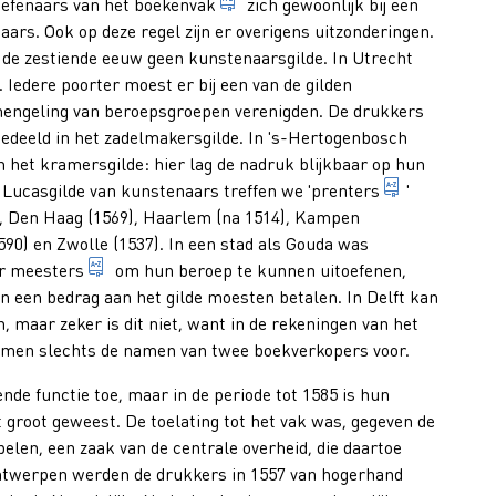
algemene term waarmee alle werk
eoefenaars van het
boekenvak
zich gewoonlijk bij een
ars. Ook op deze regel zijn er overigens uitzonderingen.
 de zestiende eeuw geen kunstenaarsgilde. In Utrecht
. Iedere poorter moest er bij een van de gilden
 mengeling van beroepsgroepen verenigden. De drukkers
edeeld in het zadelmakersgilde. In 's-Hertogenbosch
 het kramersgilde: hier lag de nadruk blijkbaar op hun
verouderde 
 Lucasgilde van kunstenaars treffen we '
prenters
'
), Den Haag (1569), Haarlem (na 1514), Kampen
oekbinden beoefent.
ker, gespecialiseerd in het drukken van boeken.
590) en Zwolle (1537). In een stad als Gouda was
persoon die door lidmaatschap van een gilde de be
or
meesters
om hun beroep te kunnen uitoefenen,
 bij een patroon werkzaamheden in het drukkersvak verricht.
en een bedrag aan het gilde moesten betalen. In Delft kan
, maar zeker is dit niet, want in de rekeningen van het
 komen slechts de namen van twee boekverkopers voor.
nde functie toe, maar in de periode tot 1585 is hun
t groot geweest. De toelating tot het vak was, gegeven de
elen, een zaak van de centrale overheid, die daartoe
et maken of verkopen van een bepaald artikel (boek) of het explo
Antwerpen werden de drukkers in 1557 van hogerhand