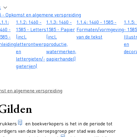
atie
k
5 - Opkomst en algemene verspreiding
.1.1:
1.1.2: 1460 -
1.1.3: 1460 -
1.1.4: 1460 - 1585 -
1.1.5:
460 -
1585 - Letters
1585 - Papier
Formaten/vormgeving
- 1585
585 -
(incl.
(incl.
van de tekst
Illust
nleiding
letterontwerp
productie,
en
en
watermerken,
decor
lettergieten/-
papierhandel)
gieterijen)
st en algemene verspreiding
 Gilden
iging van burgers van een stad die hetzelfde beroep of bedrijf u
1. persoon die als ambacht het drukken van geschrifte
rukkers
en boekverkopers is het in de periode tot
rdigers van deze beroepsgroep per stad was daarvoor