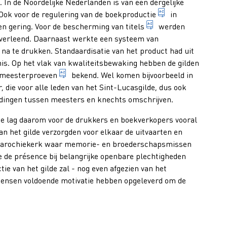
. In de Noordelijke Nederlanden is van een dergelijke
1. het vervaardi
 Ook voor de regulering van de
boekproductie
in
woord dat of woordg
en gering. Voor de bescherming van
titels
werden
n verleend. Daarnaast werkte een systeem van
na te drukken. Standaardisatie van het product had uit
is. Op het vlak van kwaliteitsbewaking hebben de gilden
werkstuk dat door een gezel gemaakt wordt o
meesterproeven
bekend. Wel komen bijvoorbeeld in
 die voor alle leden van het Sint-Lucasgilde, dus ook
oudingen tussen meesters en knechts omschrijven.
de lag daarom voor de drukkers en boekverkopers vooral
van het gilde verzorgden voor elkaar de uitvaarten en
de parochiekerk waar memorie- en broederschapsmissen
e de présence bij belangrijke openbare plechtigheden
ie van het gilde zal - nog even afgezien van het
mensen voldoende motivatie hebben opgeleverd om de