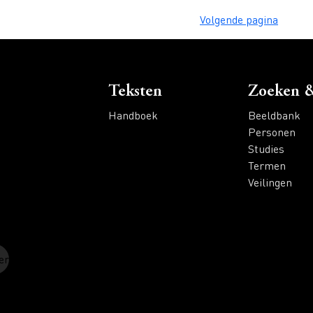
Volgende pagina
Voet
Teksten
Zoeken &
Handboek
Beeldbank
Personen
Studies
Termen
Veilingen
er