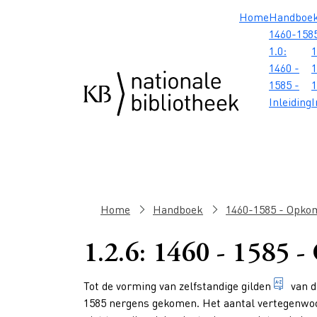
Overslaan en naar de inhoud gaan
Overslaan en naar de footer gaan
Overslaan en naar de zoekbalk gaan
Overslaan en naar de navigatie gaan
Hoofdnavig
Home
Handboe
1460-158
1.0:
1
1460 -
1
1585 -
1
Inleiding
I
Kruimelpad
Home
Handboek
1460-1585 - Opkom
1.2.6: 1460 - 1585 -
Paragraphs
veren
Tot de vorming van zelfstandige
gilden
van
d
1585 nergens gekomen. Het aantal vertegenwoo