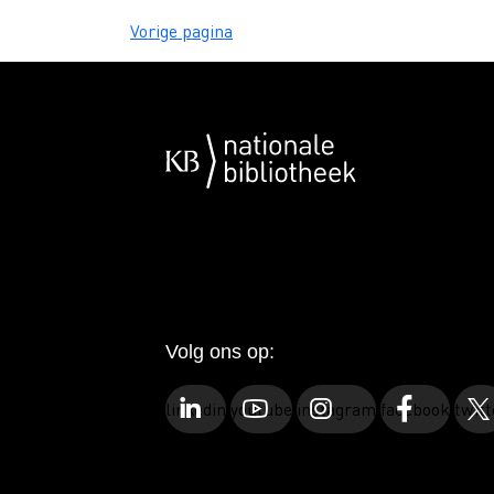
Vorige pagina
Volg ons op:
linkedin
youtube
instagram
facebook
twitt