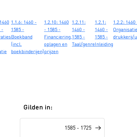
 1460
1.1.6: 1460 -
1.2.10: 1460
1.2.11:
1.2.1:
1.2.2: 1460
 -
1585 -
- 1585 -
1460 -
1460 -
Organisati
raties
Boekband
Financiering,
1585 -
1585 -
drukkerij/u
(incl.
oplagen en
Taal/genre
Inleiding
atie
boekbinderijen)
prijzen
Gilden in:
itoefenen, opgericht om de economische en sociale belangen van d
n uitoefent. 2. persoon of organisatie die - meestal tegenover d
1585 - 1725