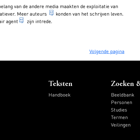
elang van de andere media maakten de exploitatie van
uitend recht van de maker van een werk van letterkunde, wetensc
persoon die een boek of een ander gesc
ratiever. Meer
auteurs
konden van het schrijven leven.
iemand die - tegen provisie - auteurs en uitgevers b
air agent
zijn intrede.
Volgende pagina
Voet
Teksten
Zoeken &
Handboek
Beeldbank
Personen
Studies
Termen
Veilingen