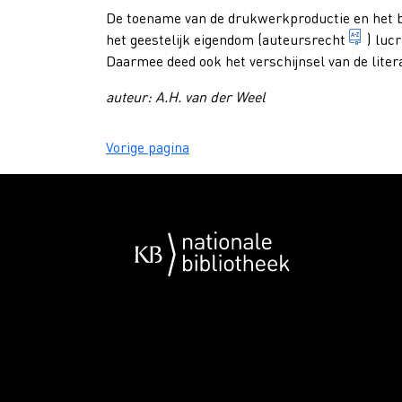
De toename van de drukwerkproductie en het b
uitsl
het geestelijk eigendom (
auteursrecht
) luc
Daarmee deed ook het verschijnsel van de
liter
auteur: A.H. van der Weel
Vorige pagina