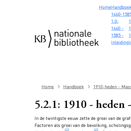
Overslaan en naar de inhoud gaan
Overslaan en naar de footer gaan
Overslaan en naar de zoekbalk gaan
Overslaan en naar de navigatie gaan
Hoofdnavig
Home
Handboe
1460-158
1.0:
1
1460 -
1
1585 -
1
Inleiding
I
Kruimelpad
Home
Handboek
1910-heden - Mas
5.2.1: 1910 - heden 
Paragraphs
In de twintigste eeuw zette de groei van de gra
Factoren als groei van de bevolking, scholingsgr