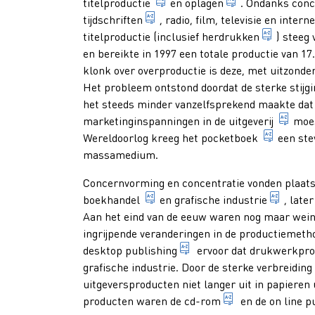
1. het vervaardigen van boeke
deel van een dr
titelproductie
en
oplagen
. Ondanks conc
seriële publicatie waarvan de 
tijdschriften
, radio, film, televisie en
interne
1. druk 
titelproductie (inclusief
herdrukken
) steeg
en bereikte in 1997 een totale productie van 17
klonk over overproductie is deze, met uitzond
Het probleem ontstond doordat de sterke stijgin
het steeds minder vanzelfsprekend maakte dat 
econ
marketinginspanningen in de
uitgeverij
moes
genaaid
Wereldoorlog kreeg het
pocketboek
een ste
massamedium.
Concernvorming en concentratie vonden plaats, a
economische bedrijvigheid van 
verzam
boekhandel
en
grafische industrie
, late
Aan het eind van de eeuw waren nog maar weinig 
ingrijpende veranderingen in de productiemeth
vervaardiging van de la
desktop publishing
ervoor dat drukwerkpro
grafische industrie. Door de sterke verbreidi
uitgeversproducten niet langer uit in papieren
computer optica
producten waren de
cd-rom
en de
on line p