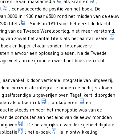
n 2. het totaal van wat aan boeken wordt gepubliceerd.
uk dat alle exemplaren bevat die binnen één tijdsgeheel van de p
communicatiemiddelen die de mas
tijdschrift dat fre
urrentie van
massamedia
als
kranten
,
elkaar opvolgende genummerde of gedateerde afleveringen met re
wereldwijd netwerk van computers waarmee men informatie
t
, consolideerde de positie van het boek. De
waarin ten opzichte van de vorige druk geen of slechts geringe w
 van 3000 in 1900 naar 6500 rond het midden van de eeuw
woord dat of woordgroep die de naam vormt van een 
.235
titels
. Sinds in 1910 voor het eerst de klacht
ering van de Tweede Wereldoorlog, niet meer verstomd.
persoon di
g van zowel het aantal titels als het aantal
lezers
boek en koper elkaar vonden. Intensievere
omische bedrijvigheid van het uitgeven van boeken en andere pub
ten hiervoor een oplossing bieden. Na de Tweede
 of garenloos gebrocheerd boek met omslag dat alleen op de boek
vige voet aan de grond en werd het boek een echt
anvankelijk door verticale integratie van uitgeverij,
het verhandelen van boeken; d.w.z. het kopen en verkopen van b
elnaam voor alle bedrijfstakken die te maken hebben met de p
r door horizontale integratie binnen de bedrijfstakken.
zelfstandige uitgeverijen over. Tegelijkertijd zorgden
procédé voor indirecte vlakdruk met behul
algemene benaming voor 
oden als
offsetdruk
,
fotokopiëren
en
y-out van drukwerk met behulp van een personal computer met 
ductie steeds minder het monopolie was van de
ng van de computer aan het eind van de eeuw mondden
1. aanduiding van elke presentatievorm van een gepub
uitgaven
. De belangrijkste van deze geheel digitale
l disc, uitsluitend gebruikt voor het lezen, niet schrijven, van
publicatie in elektronische vorm die toegankelijk i
kleine computer (die niet meer ruim
ublicatie
; het
e-boek
is in ontwikkeling.