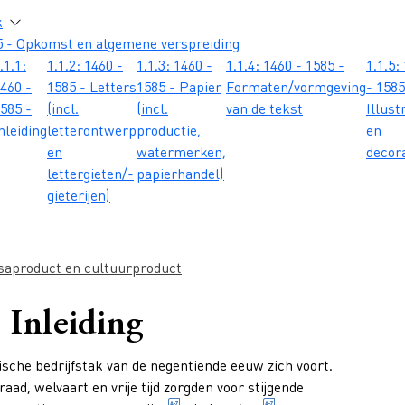
atie
k
5 - Opkomst en algemene verspreiding
.1.1:
1.1.2: 1460 -
1.1.3: 1460 -
1.1.4: 1460 - 1585 -
1.1.5:
460 -
1585 - Letters
1585 - Papier
Formaten/vormgeving
- 1585
585 -
(incl.
(incl.
van de tekst
Illust
nleiding
letterontwerp
productie,
en
en
watermerken,
decor
lettergieten/-
papierhandel)
gieterijen)
saproduct en cultuurproduct
- Inleiding
fische bedrijfstak van de negentiende eeuw zich voort.
aad, welvaart en vrije tijd zorgden voor stijgende