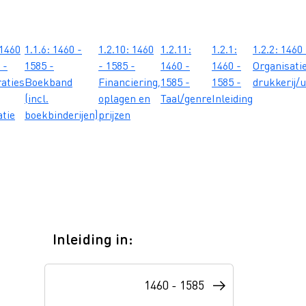
 1460
1.1.6: 1460 -
1.2.10: 1460
1.2.11:
1.2.1:
1.2.2: 1460
 -
1585 -
- 1585 -
1460 -
1460 -
Organisati
raties
Boekband
Financiering,
1585 -
1585 -
drukkerij/u
(incl.
oplagen en
Taal/genre
Inleiding
atie
boekbinderijen)
prijzen
Inleiding in:
1460 - 1585