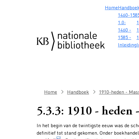
Overslaan en naar de inhoud gaan
Overslaan en naar de footer gaan
Overslaan en naar de zoekbalk gaan
Overslaan en naar de navigatie gaan
Hoofdnavig
Home
Handboe
1460-158
1.0:
1
1460 -
1
1585 -
1
Inleiding
I
Kruimelpad
Home
Handboek
1910-heden - Mas
5.3.3: 1910 - heden 
Paragraphs
In het begin van de twintigste eeuw was de sc
definitief tot stand gekomen. Onder
boekhande