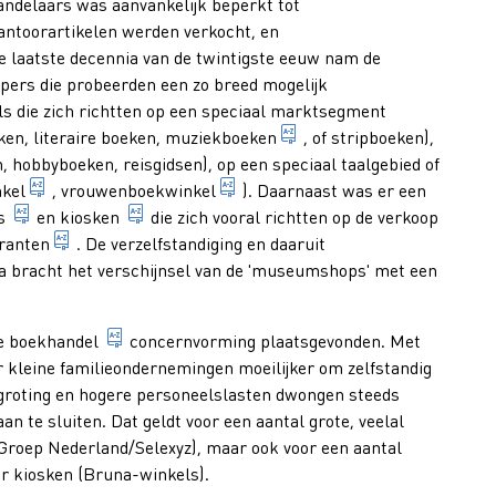
handelaars was aanvankelijk beperkt tot
icht op een breed, algemeen publiek, met zowel fictie als niet g
kantoorartikelen werden verkocht, en
gericht op het verstrekken van literatuur voor wetenschappelijk 
 de laatste decennia van de twintigste eeuw nam de
opers die probeerden een zo breed mogelijk
verkoper te koop aanbiedt, zowel eigen uitgaven als uitgaven van
s die zich richtten op een speciaal marktsegment
publicaties voor wetenschappelijk onderwijs en onderzoek.
boek met muziekwerken
ken, literaire boeken,
muziekboeken
, of stripboeken),
 hobbyboeken, reisgidsen), op een speciaal taalgebied of
oor de consumenten van (een bepaald soort) drukwerk.
boekhandel, gespecialiseerd in de verkoop van kinderboe
boekhandel, gespecialiseerd in 
kel
,
vrouwenboekwinkel
). Daarnaast was er een
winkel voor kranten, tijdschriften en populaire boeken, geve
verkooppunt voor kranten en tijdschriften; va
ls
en
kiosken
die zich vooral richtten op de verkoop
tel, te meten per jaar na verschijnen.
ële publicatie waarvan de elkaar opvolgende genummerde of geda
tijdschrift dat frequent en met grote regelmaat versch
ranten
. De verzelfstandiging en daaruit
a bracht het verschijnsel van de 'museumshops' met een
economische bedrijvigheid van het verhandelen
de
boekhandel
concernvorming plaatsgevonden. Met
 kleine familieondernemingen moeilijker om zelfstandig
rgroting en hogere personeelslasten dwongen steeds
grote nationale of internationale onderneming gericht op het ui
aan te sluiten. Dat geldt voor een aantal grote, veelal
roep Nederland/Selexyz), maar ook voor een aantal
r kiosken (Bruna-winkels).