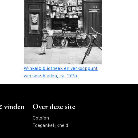
Caption
Winkelbibliotheek en verkooppunt
van seksbladen, ca. 1975
 vinden
Over deze site
Colofon
Toegankelijkheid