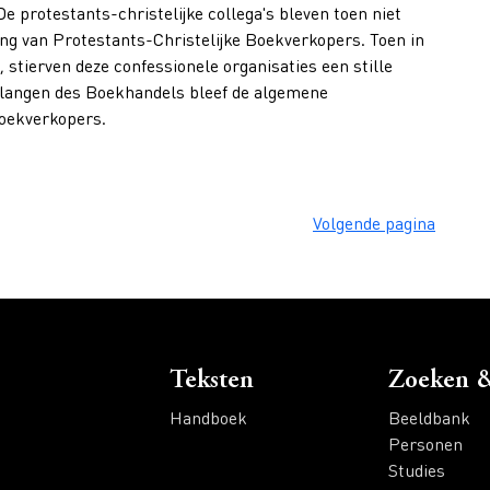
 protestants-christelijke collega's bleven toen niet
ging van Protestants-Christelijke Boekverkopers. Toen in
, stierven deze confessionele organisaties een stille
elangen des Boekhandels bleef de algemene
boekverkopers.
Volgende pagina
Voet
Teksten
Zoeken &
Handboek
Beeldbank
Personen
Studies