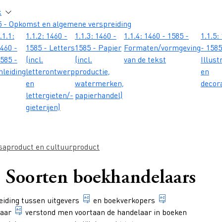
atie
k
5 - Opkomst en algemene verspreiding
.1.1:
1.1.2: 1460 -
1.1.3: 1460 -
1.1.4: 1460 - 1585 -
1.1.5:
460 -
1585 - Letters
1585 - Papier
Formaten/vormgeving
- 1585
585 -
(incl.
(incl.
van de tekst
Illust
nleiding
letterontwerp
productie,
en
en
watermerken,
decor
lettergieten/-
papierhandel)
gieterijen)
saproduct en cultuurproduct
- Soorten boekhandelaars
1. iemand die beroepshalve voor eigen
iemand die bero
heiding tussen
uitgevers
en
boekverkopers
iemand wiens beroep het is boeken te verhandelen.
laar
verstond men voortaan de handelaar in boeken