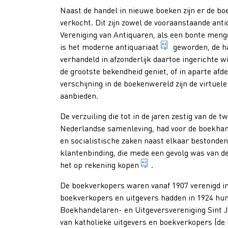
Naast de handel in nieuwe boeken zijn er de
bo
verkocht. Dit zijn zowel de vooraanstaande
anti
Vereniging van Antiquaren, als een bonte meng
boekhandel gespe
is het
moderne antiquariaat
geworden, de ha
verhandeld in afzonderlijk daartoe ingerichte w
de grootste bekendheid geniet, of in aparte af
verschijning in de boekenwereld zijn de virtuel
aanbieden.
De verzuiling die tot in de jaren zestig van d
Nederlandse samenleving, had voor de boekhande
en socialistische zaken naast elkaar bestonden
klantenbinding, die mede een gevolg was van d
het bedrag van een aa
het
op rekening kopen
.
De boekverkopers waren vanaf 1907 verenigd i
boekverkopers en uitgevers hadden in 1924 hun
Boekhandelaren- en Uitgeversvereniging Sint Jan
van katholieke uitgevers en boekverkopers (de