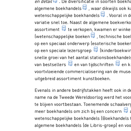
in het klein (verkopen).
en détail
. De diversificatie in soorten boek
boekhandel die zich r
algemene boekhandels
, waar dikwijls ook 
boekhandel 
wetenschappelijke boekhandels
. Vooral in
variatie snel toe. Naast de algemene boekverk
boeken die een (uitgever-)boek
assortiment
te verkopen, kwamen er winkel
specialistische 
(
wetenschappelijke boeken
, technische boe
op een speciaal onderwerp (esoterische boeken,
verzamelnaam v
op een speciale
lezersgroep
(
kinderboekwin
snelle groei van het aantal
stationsboekhande
zeer goed verkopende boekti
seri
van
bestsellers
en van
tijdschriften
en
k
voortvloeiende commercialisering van de muse
uitgebreid assortiment kunstboeken.
Evenals in andere bedrijfstakken heeft ook in 
name na de Tweede Wereldoorlog werd het voor
te blijven voortbestaan. Toenemende schaalve
meer boekhandels om zich bij een
concern
wetenschappelijke boekhandels (Boekhandels G
algemene boekhandels (de Libris-groep) en voo