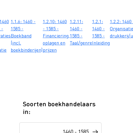
 1460
1.1.6: 1460 -
1.2.10: 1460
1.2.11:
1.2.1:
1.2.2: 1460
 -
1585 -
- 1585 -
1460 -
1460 -
Organisati
raties
Boekband
Financiering,
1585 -
1585 -
drukkerij/u
(incl.
oplagen en
Taal/genre
Inleiding
atie
boekbinderijen)
prijzen
Soorten boekhandelaars
in:
 rekening en risico publicaties verveelvoudigt, openbaar maakt e
epshalve boeken uitgeeft, drukt én verkoopt. In de eerste eeuwe
1460 - 1585