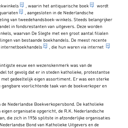
bedrijf of winkel van een boekhandelaar, concern of
gebruikt boek o
ekwinkels
, waarin het
antiquarische boek
wordt
bedrijf dat zich bezighoudt met de handel in oude, 
quariaten
, aangesloten in de Nederlandsche
eling van tweedehandsboek-winkels. Steeds belangrijker
cialiseerd in de verkoop van sterk in prijs verlaagde boeken, zo
ndel in fondsrestanten van uitgevers. Deze worden
inkels, waarvan De Slegte met een groot aantal filialen
delingen van bestaande boekhandels. De meest recente
boekhandel die boeken op het internet 
wereldw
e
internetboekhandels
, die hun waren via
internet
e twintigste eeuw een wezenskenmerk was van de
l tot gevolg dat er in steden katholieke, protestantse
 met gedeeltelijk eigen assortiment. Er was een sterke
e gangbare voorlichtende taak van de boekverkoper en
nkoop laten opschrijven, op termijn betalen.
n de Nederlandse Boekverkopersbond. De katholieke
 eigen organisatie opgericht, de R.K. Nederlandsche
, die zich in 1956 splitste in afzonderlijke organisaties
 Nederlandse Bond van Katholieke Uitgevers en de