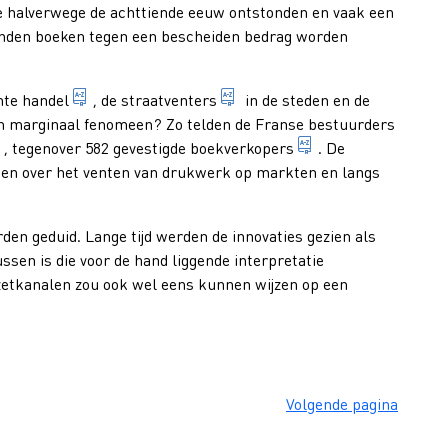
 al dan niet als nevenactiviteit - tegen betaling boeken uitleent; 
die halverwege de achttiende eeuw ontstonden en vaak een
onden boeken tegen een bescheiden bedrag worden
handel in drukwerk die niet vanuit een boekwinkel 
verkoper van goederen (drukw
te handel
, de
straatventers
in de steden en de
jn waren (waaronder boeken) aan voorbijgangers op straat aanbi
en marginaal fenomeen? Zo telden de Franse bestuurders
iemand die boeken of tijdschriften verkoopt door ze op de adres
boekhandelaar die
, tegenover 582
gevestigde boekverkopers
. De
een over het venten van drukwerk op markten en langs
en geduid. Lange tijd werden de innovaties gezien als
ssen is die voor de hand liggende interpretatie
zetkanalen zou ook wel eens kunnen wijzen op een
Volgende pagina