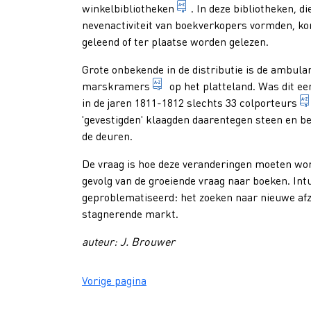
commercieel bedrijf dat -
winkelbibliotheken
. In deze bibliotheken, 
nevenactiviteit van boekverkopers vormden, k
geleend of ter plaatse worden gelezen.
Grote onbekende in de distributie is de
ambulan
rondreizende handelaar die zi
marskramers
op het platteland. Was dit e
in de jaren 1811-1812 slechts 33
colporteurs
'gevestigden' klaagden daarentegen steen en b
de deuren.
De vraag is hoe deze veranderingen moeten word
gevolg van de groeiende vraag naar boeken. Intu
geproblematiseerd: het zoeken naar nieuwe af
stagnerende markt.
auteur: J. Brouwer
Vorige pagina