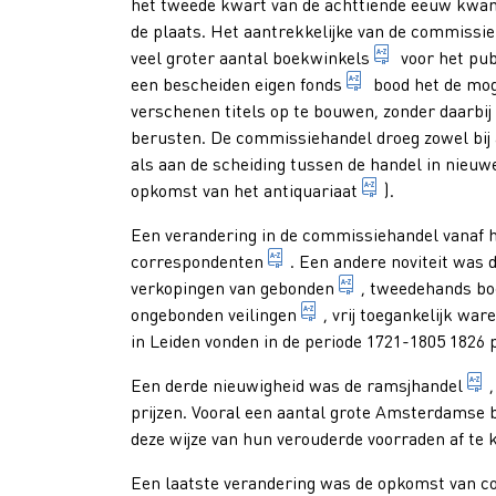
het tweede kwart van de achttiende eeuw kwam
de plaats. Het aantrekkelijke van de commissi
bedrijf of wi
veel groter aantal
boekwinkels
voor het pub
geheel van alle t
een bescheiden eigen
fonds
bood het de mog
verschenen titels op te bouwen, zonder daarbij v
berusten. De commissiehandel droeg zowel bij
als aan de scheiding tussen de handel in nieuw
bedrijf dat zi
opkomst van het
antiquariaat
).
Een verandering in de commissiehandel vanaf 
boekverkoper met wie een 
correspondenten
. Een andere noviteit was
boek dat van een 
verkopingen van
gebonden
, tweedehands bo
besloten veiling onder
ongebonden veilingen
, vrij toegankelijk wa
in Leiden vonden in de periode 1721-1805 1826
Een derde nieuwigheid was de
ramsjhandel
prijzen. Vooral een aantal grote Amsterdamse 
deze wijze van hun verouderde voorraden af te
Een laatste verandering was de opkomst van 