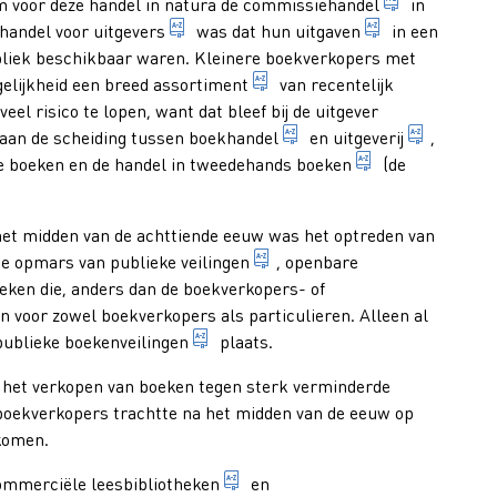
handel in b
 voor deze handel in natura de
commissiehandel
in
1. iemand die beroepshalve voor eigen r
1. aanduiding 
ehandel voor
uitgevers
was dat hun
uitgaven
in een
nkel van een boekhandelaar, concern of keten of inkooporganisati
liek beschikbaar waren. Kleinere boekverkopers met
itels die door een uitgever zijn of worden uitgegeven
boeken die een (uitgever-)bo
elijkheid een breed
assortiment
van recentelijk
eel risico te lopen, want dat bleef bij de uitgever
economische bedrijvighe
economis
 aan de scheiding tussen
boekhandel
en
uitgeverij
,
gebruikt boek 
e boeken en de handel in
tweedehands boeken
(de
ch bezighoudt met de handel in oude, niet meer in de reguliere b
het midden van de achttiende eeuw was het optreden van
uitgever(-boekverkoper) regelmatige handelsbetrekkingen onderh
veiling voor gebonden boeken
 de opmars van
publieke veilingen
, openbare
boekband is voorzien
eken die, anders dan de boekverkopers- of
 boekhandelaren van nieuwe, nog ongebonden boeken (vóór de invo
ren voor zowel boekverkopers als particulieren. Alleen al
veiling waar boeken worden verkoch
 publieke
boekenveilingen
plaats.
boekhandel gespecialiseerd in de verkoop van sterk in prijs verl
, het verkopen van boeken tegen sterk verminderde
boekverkopers trachtte na het midden van de eeuw op
 komen.
door een boekverkoper of ander
commerciële
leesbibliotheken
en