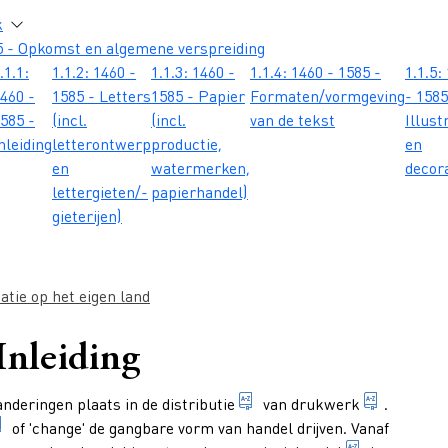
atie
k
5 - Opkomst en algemene verspreiding
.1.1:
1.1.2: 1460 -
1.1.3: 1460 -
1.1.4: 1460 - 1585 -
1.1.5:
460 -
1585 - Letters
1585 - Papier
Formaten/vormgeving
- 1585
585 -
(incl.
(incl.
van de tekst
Illust
nleiding
letterontwerp
productie,
en
en
watermerken,
decor
lettergieten/-
papierhandel)
gieterijen)
atie op het eigen land
Inleiding
1. verspreiding van drukwe
documente
anderingen plaats in de
distributie
van
drukwerk
.
handel tussen drukkers-boekverkopers onderling, waarbij gedr
of 'change' de gangbare vorm van handel drijven. Vanaf