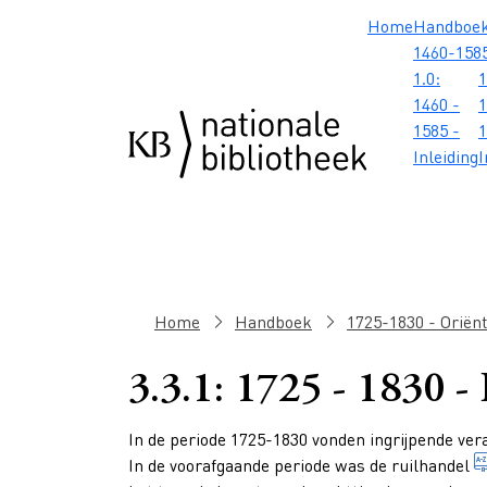
Overslaan en naar de inhoud gaan
Overslaan en naar de footer gaan
Overslaan en naar de zoekbalk gaan
Overslaan en naar de navigatie gaan
Hoofdnavig
Home
Handboe
1460-158
1.0:
1
1460 -
1
1585 -
1
Inleiding
I
Kruimelpad
Home
Handboek
1725-1830 - Oriënt
3.3.1: 1725 - 1830 - 
Paragraphs
In de periode 1725-1830 vonden ingrijpende ver
In de voorafgaande periode was de
ruilhandel