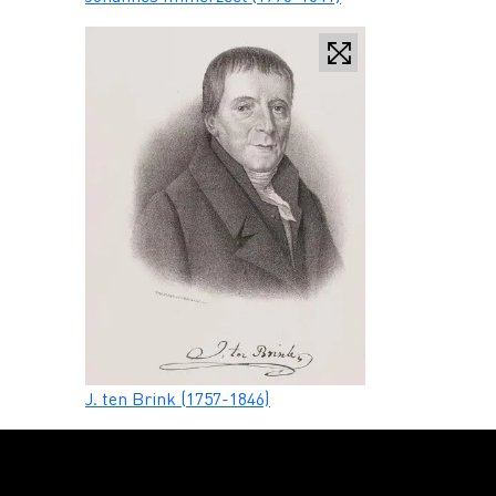
Caption
J. ten Brink (1757-1846)