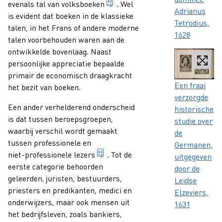
genre van boeken die van de l
evenals tal van
volksboeken
. Wel
Adrianus
is evident dat boeken in de klassieke
Tetrodius,
talen, in het Frans of andere moderne
1628
talen voorbehouden waren aan de
ontwikkelde bovenlaag. Naast
persoonlijke appreciatie bepaalde
primair de economisch draagkracht
Caption
Een fraai
het bezit van boeken.
verzorgde
Een ander verhelderend onderscheid
historische
is dat tussen beroepsgroepen,
studie over
waarbij verschil wordt gemaakt
de
tussen professionele en
Germanen,
persoon zich om persoonlijke rede
niet-professionele lezers
. Tot de
uitgegeven
eerste categorie behoorden
door de
geleerden, juristen, bestuurders,
Leidse
priesters en predikanten, medici en
Elzeviers,
onderwijzers, maar ook mensen uit
1631
het bedrijfsleven, zoals bankiers,