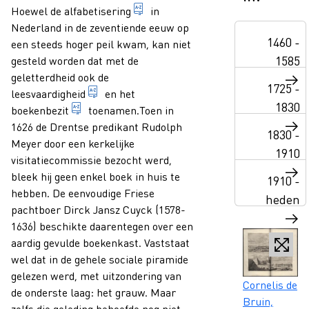
Paragraphs
het aanleren van het passief en a
Hoewel de
alfabetisering
in
Nederland in de zeventiende eeuw op
1460 -
een steeds hoger peil kwam, kan niet
1585
gesteld worden dat met de
geletterdheid ook de
1725 -
vaardigheid in het lezen
leesvaardigheid
en het
1830
boeken die behoren tot de eigendommen van ee
boekenbezit
toenamen.Toen in
1626 de Drentse predikant Rudolph
1830 -
Meyer door een kerkelijke
1910
visitatiecommissie bezocht werd,
bleek hij geen enkel boek in huis te
1910 -
hebben. De eenvoudige Friese
heden
pachtboer Dirck Jansz Cuyck (1578-
1636) beschikte daarentegen over een
aardig gevulde boekenkast. Vaststaat
wel dat in de gehele sociale piramide
gelezen werd, met uitzondering van
Caption
Cornelis de
de onderste laag: het grauw. Maar
Bruin,
zelfs die geleding behoefde nog niet