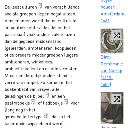
algemene term voor alle aspecten die te 
houder",
De
leesculturen
van verschillende
Amsterdam,
sociale groepen liepen nogal uiteen.
1661
Aangenomen wordt dat de culturele
en politieke elites (de adel en het
patriciaat) vaak andere zaken lazen
dan de gegoede middenstand
(geleerden, ambtenaren, kooplieden)
of de bredere middengroepen (lagere
Caption
Dirck
ambtenaren, winkeliers,
Rembrantz
ambachtslieden) en de allerarmsten.
van Nierop
Maar een dergelijk onderscheid is
(1610-
verre van simpel. Zo komen in het
1682)
boekenbezit van vrijwel alle
bijbels Definitie: uitgave van het hei
geledingen de
bijbel
en een
boek met psalmen, in het bijzonder in een vo
1. bundel met teksten van li
psalmboekje
of
liedboekje
voor
(lang nog in het
vroegste drukletters, in ontwerp gebas
gotische lettertype
, dat in het
lager onderwijs geleerd werd),
Caption
dominee