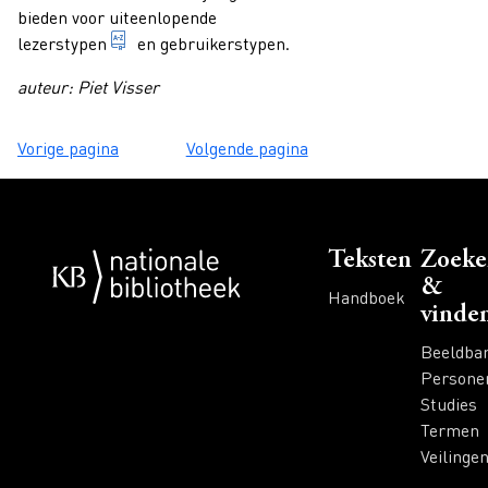
bieden voor uiteenlopende
karakterisering van een groep lezers op basis
lezerstypen
en gebruikerstypen.
auteur: Piet Visser
Vorige pagina
Volgende pagina
Voet
Teksten
Zoeke
&
Handboek
vinde
Beeldba
Persone
Studies
Termen
Veilinge