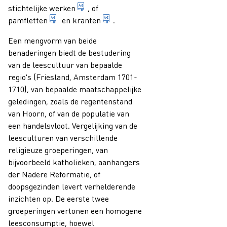
1. publicatie waarvan de inhoud opbouwen
stichtelijke werken
, of
geschrift van geringe omvang, meestal handele
tijdschrift dat frequent en met 
pamfletten
en
kranten
.
Een mengvorm van beide
benaderingen biedt de bestudering
van de leescultuur van bepaalde
regio's (Friesland, Amsterdam 1701-
1710), van bepaalde maatschappelijke
geledingen, zoals de regentenstand
van Hoorn, of van de populatie van
een handelsvloot. Vergelijking van de
leesculturen van verschillende
religieuze groeperingen, van
bijvoorbeeld katholieken, aanhangers
der Nadere Reformatie, of
doopsgezinden levert verhelderende
inzichten op. De eerste twee
groeperingen vertonen een homogene
leesconsumptie, hoewel