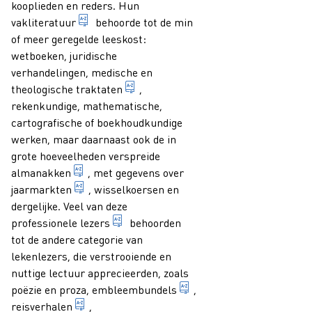
kooplieden en reders. Hun
publicaties gewijd aan een bepaald beroep of
vakliteratuur
behoorde tot de min
of meer geregelde leeskost:
wetboeken, juridische
verhandelingen, medische en
1. verhandeling, speciaal: min of me
theologische
traktaten
,
rekenkundige, mathematische,
cartografische of boekhoudkundige
werken, maar daarnaast ook de in
grote hoeveelheden verspreide
jaarlijkse publicatie, oorspronkelijk in hoof
almanakken
, met gegevens over
markt (algemeen of voor een bepaald artikel) d
jaarmarkten
, wisselkoersen en
dergelijke. Veel van deze
persoon die vanwege zijn beroep genoo
professionele lezers
behoorden
tot de andere categorie van
lekenlezers, die verstrooiende en
nuttige lectuur apprecieerden, zoals
gebundelde verzamelin
poëzie en proza,
embleembundels
,
boek waarin verslag wordt gedaan van de wede
reisverhalen
,