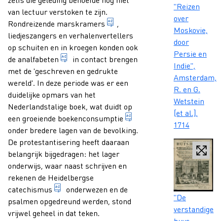
"Reizen
van lectuur verstoken te zijn.
over
rondreizende handelaar die zi
Rondreizende
marskramers
,
Moskovie,
liedjeszangers en verhalenvertellers
door
op schuiten en in kroegen konden ook
Persie en
iemand die niet kan lezen of schrijven.
de
analfabeten
in contact brengen
Indie",
met de 'geschreven en gedrukte
Amsterdam,
wereld'. In deze periode was er een
R. en G.
duidelijke opmars van het
Wetstein
Nederlandstalige boek, wat duidt op
[et al.],
aankoop en gebruik van 
een groeiende
boekenconsumptie
1714
onder bredere lagen van de bevolking.
De protestantisering heeft daaraan
belangrijk bijgedragen: het lager
onderwijs, waar naast schrijven en
rekenen de Heidelbergse
overzicht van de hoofdlijnen van de leer van 
catechismus
onderwezen en de
Caption
"De
psalmen opgedreund werden, stond
verstandige
vrijwel geheel in dat teken.
huys-