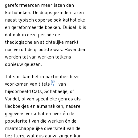
gereformeerden meer lazen dan
katholieken. De doopsgezinden lazen
naast typisch doperse ook katholieke
en gereformeerde boeken. Duidelijk is
dat ook in deze periode de
theologische en stichtelijke markt
nog veruit de grootste was. Bovendien
werden tal van werken telkens
opnieuw gelezen.
Tot slot kan het in particulier bezit
woord dat of woordgroep die de naam 
voorkomen van
titels
van
bijvoorbeeld Cats, Schabaelje, of
Vondel, of van specifieke genres als
liedboekjes en almanakken, nadere
gegevens verschaffen over én de
populariteit van die werken én de
maatschappelijke diversiteit van de
bezitters, wat dus aanwijzingen kan