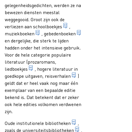
gelegenheidsgedichten, werden ze na
bewezen diensten meestal
weggegooid. Groot zijn ook de
publicatie die primair bedoeld 
verliezen aan
schoolboekjes
,
boek met muziekwerken
boek met gebeden; in he
muziekboeken
,
gebedenboeken
en dergelijke, die sterk te lijden
hadden onder het intensieve gebruik.
Voor de hele categorie populaire
literatuur (prozaromans,
1. bundel met teksten van liederen, soms met n
liedboekjes
, hogere literatuur in
boek waarin verslag wordt
goedkope uitgaven,
reisverhalen
)
geldt dat er heel vaak nog maar één
exemplaar van een bepaalde editie
bekend is. Dat betekent dat er zeker
ook hele edities volkomen verdwenen
zijn.
bibliotheek behorende bij 
Oude
institutionele bibliotheken
,
bibliotheek of bibliothe
zoals de
universiteitsbibliotheken
,