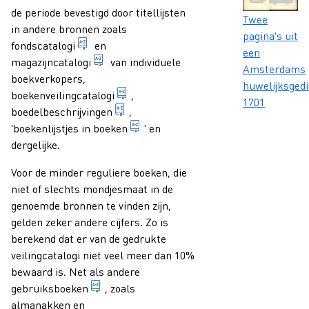
de periode bevestigd door titellijsten
Caption
Twee
in andere bronnen zoals
pagina's uit
lijst van uitgaven van een uitgever.
fondscatalogi
en
een
gedrukte lijst van boeken die bij een uitg
magazijncatalogi
van individuele
Amsterdams
boekverkopers,
huwelijksgedi
catalogus van publicaties en/of and
boekenveilingcatalogi
,
1701
beschrijving van de bezittingen van e
boedelbeschrijvingen
,
lijstjes met titels van boeken uit
'
boekenlijstjes in boeken
' en
dergelijke.
Voor de minder reguliere boeken, die
niet of slechts mondjesmaat in de
genoemde bronnen te vinden zijn,
gelden zeker andere cijfers. Zo is
berekend dat er van de gedrukte
veilingcatalogi niet veel meer dan 10%
bewaard is. Net als andere
boeken die veelvuldig gebruikt worden, mee
gebruiksboeken
, zoals
almanakken en