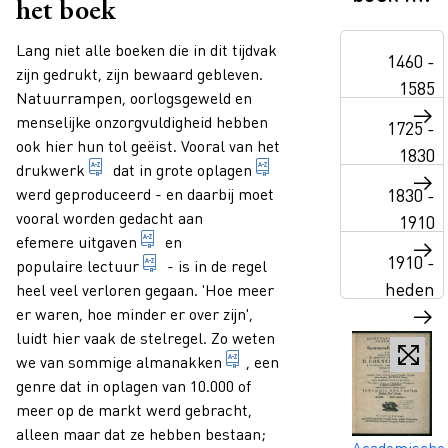
het boek
Paragraphs
Lang niet alle boeken die in dit tijdvak
1460 -
zijn gedrukt, zijn bewaard gebleven.
1585
Natuurrampen, oorlogsgeweld en
menselijke onzorgvuldigheid hebben
1725 -
ook hier hun tol geëist. Vooral van het
1830
documenten waarin tekst en/of afbeelingen via e
deel van een druk dat al
drukwerk
dat in grote
oplagen
werd geproduceerd - en daarbij moet
1830 -
vooral worden gedacht aan
1910
drukwerk waarvan de inhoud van kortston
efemere uitgaven
en
1910 -
boeken die door veel mensen worden gele
populaire lectuur
- is in de regel
heden
heel veel verloren gegaan. 'Hoe meer
er waren, hoe minder er over zijn',
luidt hier vaak de stelregel. Zo weten
jaarlijkse publicatie, oorsp
we van sommige
almanakken
, een
genre dat in oplagen van 10.000 of
meer op de markt werd gebracht,
alleen maar dat ze hebben bestaan;
Academische