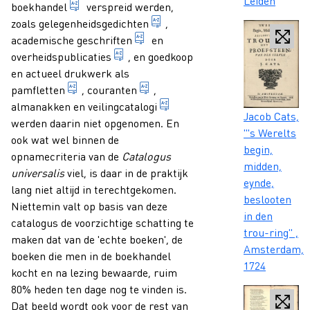
Leiden
economische bedrijvigheid van het verhandelen
boekhandel
verspreid werden,
gedicht ter ere van een bepaa
zoals
gelegenheidsgedichten
,
wetenschappelijke verhandeling ui
academische geschriften
en
publicaties die uitgegeven worden door
overheidspublicaties
, en goedkoop
en actueel drukwerk als
geschrift van geringe omvang, meestal handele
dagelijks of meermalen per wee
pamfletten
,
couranten
,
catalogus van publicaties e
almanakken en
veilingcatalogi
Caption
Jacob Cats,
werden daarin niet opgenomen. En
"'s Werelts
ook wat wel binnen de
begin,
opnamecriteria van de
Catalogus
midden,
universalis
viel, is daar in de praktijk
eynde,
lang niet altijd in terechtgekomen.
beslooten
Niettemin valt op basis van deze
in den
catalogus de voorzichtige schatting te
trou-ring" ,
maken dat van de 'echte boeken', de
Amsterdam,
boeken die men in de boekhandel
1724
kocht en na lezing bewaarde, ruim
80% heden ten dage nog te vinden is.
Dat beeld wordt ook voor de rest van