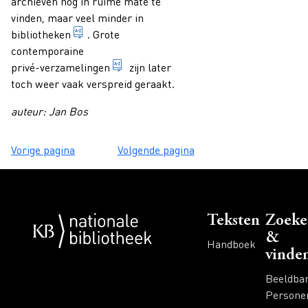
archieven nog in ruime mate te
vinden, maar veel minder in
1. geordende collectie van boeken, tijdschrift
bibliotheken
. Grote
contemporaine
verzameling die het eigendom is van e
privé-verzamelingen
zijn later
toch weer vaak verspreid geraakt.
auteur: Jan Bos
Vorige pagina
Volgende pagina
Voet
Teksten
Zoeke
&
Handboek
vinde
Beeldba
Persone