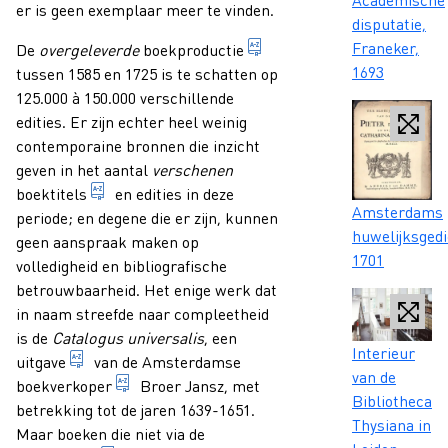
Caption
er is geen exemplaar meer te vinden.
disputatie,
Franeker,
1. het vervaardigen van b
De
overgeleverde
boekproductie
1693
tussen 1585 en 1725 is te schatten op
125.000 à 150.000 verschillende
edities. Er zijn echter heel weinig
contemporaine bronnen die inzicht
geven in het aantal
verschenen
titel van een boek.
boektitels
en edities in deze
Caption
Amsterdams
periode; en degene die er zijn, kunnen
huwelijksgedi
geen aanspraak maken op
1701
volledigheid en bibliografische
betrouwbaarheid. Het enige werk dat
in naam streefde naar compleetheid
is de
Catalogus universalis
, een
Caption
Interieur
1. aanduiding van elke presentatievorm van een gepu
uitgave
van de Amsterdamse
van de
iemand wiens beroep het is boeken te verha
boekverkoper
Broer Jansz, met
Bibliotheca
betrekking tot de jaren 1639-1651.
Thysiana in
Maar boeken die niet via de