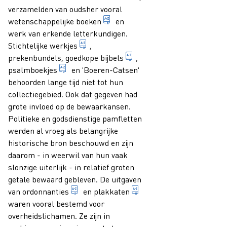
verzamelden van oudsher vooral
specialistische publicaties voo
wetenschappelijke boeken
en
werk van erkende letterkundigen.
1. publicatie waarvan de inhoud opbouwe
Stichtelijke werkjes
,
uitgave van het heilig bo
prekenbundels, goedkope
bijbels
,
boek met psalmen, in het bijzonder in een v
psalmboekjes
en 'Boeren-Catsen'
behoorden lange tijd niet tot hun
collectiegebied. Ook dat gegeven had
grote invloed op de bewaarkansen.
Politieke en godsdienstige pamfletten
werden al vroeg als belangrijke
historische bron beschouwd en zijn
daarom - in weerwil van hun vaak
slonzige uiterlijk - in relatief groten
getale bewaard gebleven. De uitgaven
voorschrift of bepaling door een overheid
vroeger een van de over
van
ordonnanties
en
plakkaten
waren vooral bestemd voor
overheidslichamen. Ze zijn in