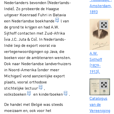
Nederlanders bevonden (Nederlands-
Amsterdam,
Indië). Zo probeerde de Haagse
1893
uitgever Koenraad Fuhri in Batavia
economische bedrijvigheid van
een Nederlandse
boekhande
l van
de grond te krijgen en had A.W.
Sijthoff contacten met Zuid-Afrika
(via J.C. Juta & Co). In Nederlands-
Indië liep de export vooral via
vertegenwoordigingen op Java, die
Caption
A.W.
boeken voor de ambtenaren wensten.
Sijthoff
Ook naar Nederlandse landverhuizers
(1829-
in Noord-Amerika (onder meer
1913).
Michigan) vond aanzienlijke export
plaats, vooral orthodoxe
1. publicatie waarvan de inhoud opbouwen
stichtelijke lectuur
,
genre van boeken die van de late middeleeuwe
boek dat is geschreven v
volksboeken
en
kinderboeken
.
Caption
Catalogus
De handel met België was steeds
van de
moeizaam en, ook voor het
Vereeniging