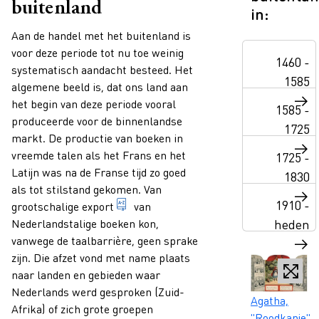
buitenland
in:
Paragraphs
Aan de handel met het buitenland is
voor deze periode tot nu toe weinig
1460 -
systematisch aandacht besteed. Het
1585
algemene beeld is, dat ons land aan
het begin van deze periode vooral
1585 -
produceerde voor de binnenlandse
1725
markt. De productie van boeken in
vreemde talen als het Frans en het
1725 -
Latijn was na de Franse tijd zo goed
1830
als tot stilstand gekomen. Van
1910 -
uitvoer; of verkoop van boeken in het
grootschalige
export
van
Nederlandstalige boeken kon,
heden
vanwege de taalbarrière, geen sprake
zijn. Die afzet vond met name plaats
naar landen en gebieden waar
Nederlands werd gesproken (Zuid-
Caption
Agatha,
Afrika) of zich grote groepen
"Roodkapje",