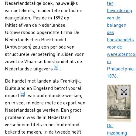
Nederlandstalige boek, nauwelijks
ter
van betekenis, incidentele contacten
bevordering
daargelaten. Pas de in 1892 op
van de
initiatief van de Nederlandse
belangen
Uitgeversbond opgerichte firma De
des
Nederlandschen Boekhandel
boekhandels
(Antwerpen) zou een periode van
voor de
structurele verbetering inluiden voor
wereldtentoon
zowel de Vlaamse boekhandel als de
in
1. iemand die beroepshalve voor eig
Nederlandse
uitgevers
.
Philadelphia,
1876.
De handel met landen als Frankrijk,
Duitsland en Engeland betrof vooral
invoer; of winkelvoorraad van boeken uit het buiten
import
van buitenlandse werken,
en in veel mindere mate de export van
Nederlandstalige werken. Een groot
probleem was de in Nederland
verschenen titels in het buitenland
Caption
De
bekend te maken. In de tweede helft
inzending