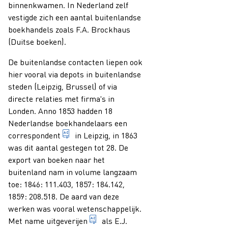
binnenkwamen. In Nederland zelf
vestigde zich een aantal buitenlandse
boekhandels zoals F.A. Brockhaus
(Duitse boeken).
De buitenlandse contacten liepen ook
hier vooral via depots in buitenlandse
steden (Leipzig, Brussel) of via
directe relaties met firma's in
Londen. Anno 1853 hadden 18
Nederlandse boekhandelaars een
boekverkoper met wie een uitgever(-boekver
correspondent
in Leipzig, in 1863
was dit aantal gestegen tot 28. De
export van boeken naar het
buitenland nam in volume langzaam
toe: 1846: 111.403, 1857: 184.142,
1859: 208.518. De aard van deze
werken was vooral wetenschappelijk.
bedrijf van een uitgever
Met name
uitgeverijen
als E.J.