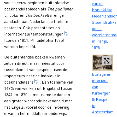
van de eeuw beginnen buitenlandse
van de
boekhandelsbladen als
The publisher
Koninklijke
circular
en
The bookseller
enige
Nederlandsc
aandacht aan Nederlandse titels te
Stoomdrukker
besteden. Ook presentaties op
op de
instelling, meestal van t
internationale
tentoonstellingen
wereldtentoon
(Londen 1851, Philadelphia 1875)
in Parijs,
werden beproefd.
1878
De buitenlandse boeken kwamen
zelden direct, maar meestal door
tussenkomst van gespecialiseerde
Caption
Etalage en
importeurs naar de individuele
interieur
iemand wiens beroep het is boeken te ver
boekhandelaars
. Een toename van
van
149% van werken uit Engeland tussen
Kirberger
1847 en 1870 is met name te danken
& Kesper
aan groter wordende bekendheid met
in
het Engels, vooral door de invoering
Amsterdam,
ervan in het middelbaar onderwijs.