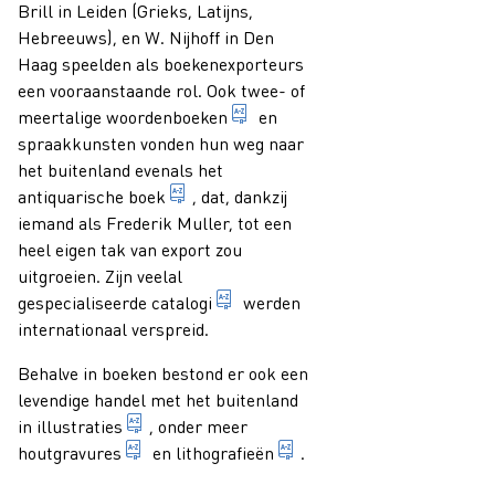
Brill in Leiden (Grieks, Latijns,
Hebreeuws), en W. Nijhoff in Den
Haag speelden als boekenexporteurs
een vooraanstaande rol. Ook twee- of
alfabetisch of stystematisch g
meertalige
woordenboeken
en
spraakkunsten vonden hun weg naar
het buitenland evenals het
gebruikt boek of uitgeversrestant dat 
antiquarische boek
, dat, dankzij
iemand als Frederik Muller, tot een
heel eigen tak van export zou
uitgroeien. Zijn veelal
geordende inventaris van voorwe
gespecialiseerde
catalogi
werden
internationaal verspreid.
Behalve in boeken bestond er ook een
levendige handel met het buitenland
voorstelling in een document dienend ter toeli
in
illustraties
, onder meer
1. hoogdruktechniek waarbij met een burijn i
1. vlakdruktechniek waarb
houtgravures
en
lithografieën
.