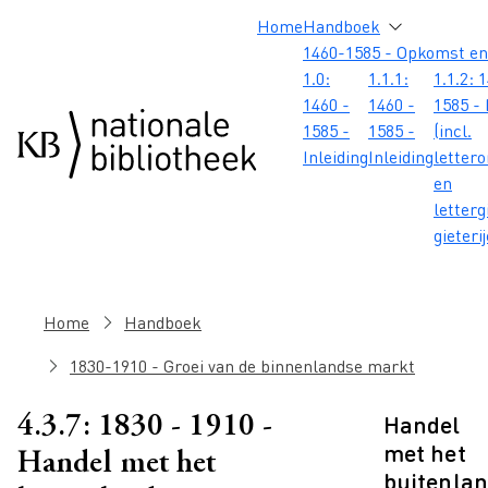
Overslaan en naar de inhoud gaan
Overslaan en naar de footer gaan
Overslaan en naar de zoekbalk gaan
Overslaan en naar de navigatie gaan
Hoofdnavigatie
Home
Handboek
1460-1585 - Opkomst en
1.0:
1.1.1:
1.1.2: 
1460 -
1460 -
1585 - 
1585 -
1585 -
(incl.
Inleiding
Inleiding
letter
en
letterg
gieteri
Kruimelpad
Home
Handboek
1830-1910 - Groei van de binnenlandse markt
Handel
4.3.7: 1830 - 1910 -
met het
Handel met het
buitenla