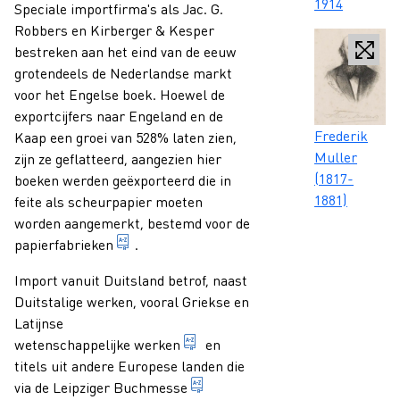
1914
Speciale importfirma's als Jac. G.
Robbers en Kirberger & Kesper
bestreken aan het eind van de eeuw
grotendeels de Nederlandse markt
voor het Engelse boek. Hoewel de
exportcijfers naar Engeland en de
Caption
Frederik
Kaap een groei van 528% laten zien,
Muller
zijn ze geflatteerd, aangezien hier
(1817-
boeken werden geëxporteerd die in
1881)
feite als scheurpapier moeten
worden aangemerkt, bestemd voor de
industrieel bedrijf waarin op grote schaal
papierfabrieken
.
Import vanuit Duitsland betrof, naast
Duitstalige werken, vooral Griekse en
Latijnse
specialistische publicaties voo
wetenschappelijke werken
en
titels uit andere Europese landen die
boekenbeurs die sinds het ein
via de
Leipziger Buchmesse