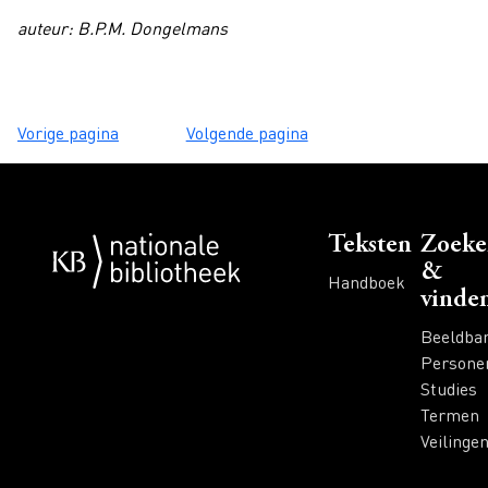
auteur: B.P.M. Dongelmans
Vorige pagina
Volgende pagina
Voet
Teksten
Zoeke
&
Handboek
vinde
Beeldba
Persone
Studies
Termen
Veilinge