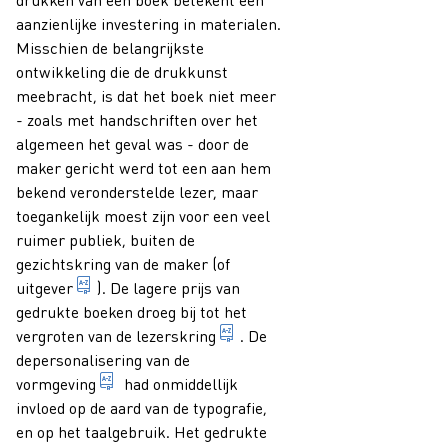
aanzienlijke investering in materialen.
Misschien de belangrijkste
ontwikkeling die de drukkunst
meebracht, is dat het boek niet meer
- zoals met handschriften over het
algemeen het geval was - door de
maker gericht werd tot een aan hem
bekend veronderstelde lezer, maar
toegankelijk moest zijn voor een veel
ruimer publiek, buiten de
gezichtskring van de maker (of
1. iemand die beroepshalve voor eigen rekening en 
uitgever
). De lagere prijs van
gedrukte boeken droeg bij tot het
verzamelnaam voor de consum
vergroten van de
lezerskring
. De
depersonalisering van de
bij de voorbereiding van een publicatie: het kie
vormgeving
had onmiddellijk
invloed op de aard van de typografie,
en op het taalgebruik. Het gedrukte