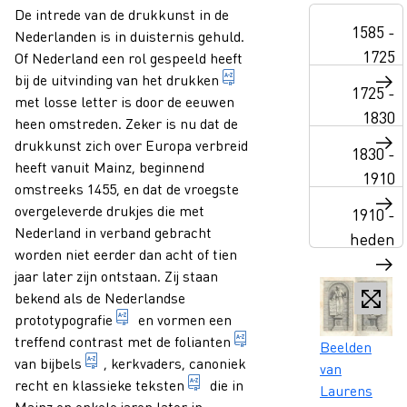
Paragraphs
De intrede van de drukkunst in de
1585 -
Nederlanden is in duisternis gehuld.
1725
Of Nederland een rol gespeeld heeft
voorstellingen en/of lette
bij de uitvinding van het
drukken
1725 -
met losse letter is door de eeuwen
1830
heen omstreden. Zeker is nu dat de
drukkunst zich over Europa verbreid
1830 -
heeft vanuit Mainz, beginnend
1910
omstreeks 1455, en dat de vroegste
overgeleverde drukjes die met
1910 -
Nederland in verband gebracht
heden
worden niet eerder dan acht of tien
jaar later zijn ontstaan. Zij staan
bekend als de Nederlandse
groep in lettertype samenhangende edities
prototypografie
en vormen een
boek in folio of grootfol
treffend contrast met de
folianten
Caption
Beelden
uitgave van het heilig boek, dat bestaan uit he
van
bijbels
, kerkvaders, canoniek
van
1. teksten geschreven door klass
recht en
klassieke teksten
die in
Laurens
Mainz en enkele jaren later in