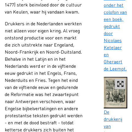
1477) sterk beïnvloed door de cultuur
onder het
van Keulen, waar hij vandaan kwam.
colofon van
een boek,
Drukkers in de Nederlanden werkten
gedrukt
niet alleen voor eigen kring. Al vroeg
door
ontstond productie voor een markt
Nicolaes
die zich uitstrekte naar Engeland,
Ketelaer
Noord-Frankrijk en Noord-Duitsland.
en
Behalve in het Latijn en in het
Gheraert
Nederlands werd er in de vijftiende
de Leempt.
eeuw gedrukt in het Engels, Frans,
Nederduits en Fries. Tegen het eind
van de vijftiende eeuw en gedurende
de Reformatie was het zwaartepunt
naar Antwerpen verschoven, waar
Engelse bijbelvertalingen en andere
Caption
De
protestantse teksten gedrukt werden
drukkerij
- en met de dood bestraft - totdat
van
ketterse drukkers zich buiten het