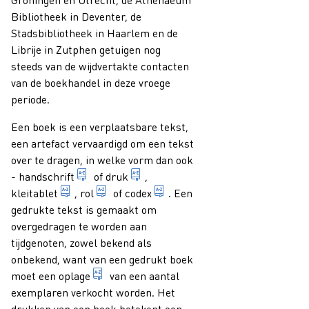
Bibliotheek in Deventer, de
Stadsbibliotheek in Haarlem en de
Librije in Zutphen getuigen nog
steeds van de wijdvertakte contacten
van de boekhandel in deze vroege
periode.
Een boek is een verplaatsbare tekst,
een artefact vervaardigd om een tekst
over te dragen, in welke vorm dan ook
benaming voor een (in hoofdzaak) met de han
1. alle exemplaren van een publicat
-
handschrift
of
druk
,
tafeltje of tablet van gedroogde of gebakken klei
handschrift in de vorm van een rol, in de
tekst in boekvorm; dat wil 
kleitablet
,
rol
of
codex
. Een
gedrukte tekst is gemaakt om
overgedragen te worden aan
tijdgenoten, zowel bekend als
onbekend, want van een gedrukt boek
deel van een druk dat alle exemplaren bev
moet een
oplage
van een aantal
exemplaren verkocht worden. Het
drukken van een boek betekent een