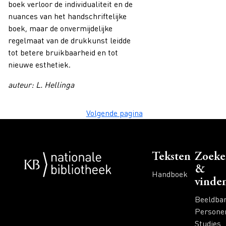
boek verloor de individualiteit en de
nuances van het handschriftelijke
boek, maar de onvermijdelijke
regelmaat van de drukkunst leidde
tot betere bruikbaarheid en tot
nieuwe esthetiek.
auteur: L. Hellinga
Volgende pagina
Voet
Teksten
Zoeke
&
Handboek
vinde
Beeldba
Persone
Studies