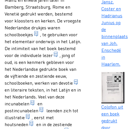
Jansz.
Bamberg, Straatsburg, Rome en
Coster en
Venetië gedrukt werden, bestemd
Hadrianus
voor kloosters en kerken. De vroegste
Junius op
Nederlandse drukjes waren
de
publicatie die primair bedoeld is voor didact
schoolboekjes
, te gebruiken voor
binnenplaats
het elementair onderwijs in het Latijn.
van Joh.
De intimiteit van het boek bestemd
Enschedé
persoon die een publicatie leest.
voor de individuele
lezer
, jong of
in
oud, is een kenmerk gebleven voor
Haarlem.
het Nederlandse gedrukte boek van
de vijftiende en zestiende eeuw,
teksten ter ondersteunin
schoolboeken,
werken van devotie
en literaire teksten, in het Latijn en in
het Nederlands. Veel van deze
boek, gemaakt in Europa vóór 1 januari 1501, 
incunabelen
en
Caption
Colofon uit
boek in Europa gedrukt tussen 1 januari 
postincunabelen
leenden zich tot
een boek
voorstelling in een document dienend ter toelichti
illustratie
, eerst met
gedrukt
1. hoogdruktechniek waarbij een in een houtblo
houtsneden
en in de zestiende
door