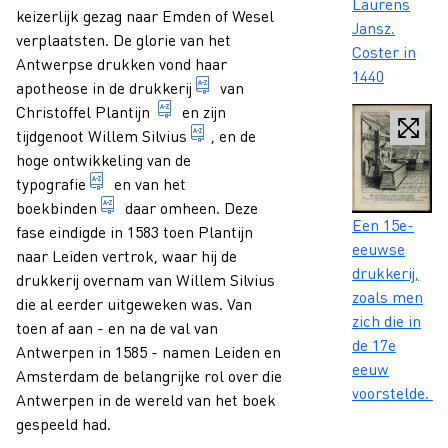
Laurens
keizerlijk gezag naar Emden of Wesel
Jansz.
verplaatsten. De glorie van het
Coster in
Antwerpse drukken vond haar
1440
inrichting of bedrijf waar gedrukt
apotheose in de
drukkerij
van
Plantijn, Christoffel adres: Antwerpe
Christoffel Plantijn
en zijn
Silvius, Willem Naam: Gulielmus S
tijdgenoot
Willem Silvius
, en de
hoge ontwikkeling van de
1. typografische vormgeving. 2. het maken (zett
typografie
en van het
totaal van werkzaamheden die verricht worden 
boekbinden
daar omheen. Deze
Caption
Een 15e-
fase eindigde in 1583 toen Plantijn
eeuwse
naar Leiden vertrok, waar hij de
drukkerij,
drukkerij overnam van Willem Silvius
zoals men
die al eerder uitgeweken was. Van
zich die in
toen af aan - en na de val van
de 17e
Antwerpen in 1585 - namen Leiden en
eeuw
Amsterdam de belangrijke rol over die
voorstelde.
Antwerpen in de wereld van het boek
gespeeld had.