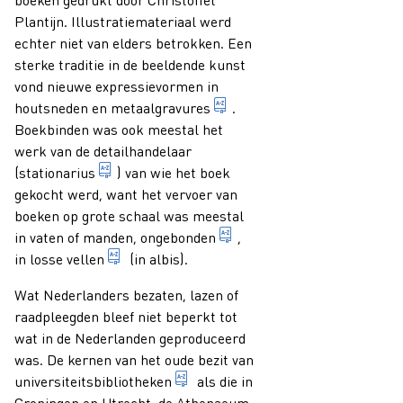
Plantijn. Illustratiemateriaal werd
echter niet van elders betrokken. Een
sterke traditie in de beeldende kunst
vond nieuwe expressievormen in
1. illustratietechniek waa
houtsneden en
metaalgravures
.
Boekbinden was ook meestal het
werk van de detailhandelaar
oude benaming voor een boekhandelaar die tev
(
stationarius
) van wie het boek
gekocht werd, want het vervoer van
boeken op grote schaal was meestal
stapel losse vellen of ka
in vaten of manden,
ongebonden
,
bij boeken: in de vorm van (nog) niet gebon
in losse vellen
(in albis).
Wat Nederlanders bezaten, lazen of
raadpleegden bleef niet beperkt tot
wat in de Nederlanden geproduceerd
was. De kernen van het oude bezit van
bibliotheek of bibliotheeksystee
universiteitsbibliotheken
als die in
Groningen en Utrecht, de Athenaeum