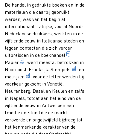
De handel in gedrukte boeken en in de
materialen die daarbij gebruikt
werden, was van het begin af
internationaal. Talrijke, vooral Noord-
Nederlandse drukkers, werkten in de
vijftiende eeuw in Italiaanse steden en
legden contacten die zich verder
economische bedrijvigheid va
uitbreidden in de
boekhandel
.
algemene term voor een materiaal, geproduceerd in de
Papier
werd meestal betrokken in
1. werktuig waarmee door pe
Noordoost-Frankrijk.
Stempels
en
1. onderdeel van de gietvorm waarin een of meer l
matrijzen
voor de letter werden bij
voorkeur gekocht in Venetië,
Neurenberg, Basel en Keulen en zelfs
in Napels, totdat aan het eind van de
vijftiende eeuw in Antwerpen een
traditie ontstond die de markt
veroverde en ongetwijfeld bijdroeg tot
het kenmerkende karakter van de
boeken gedrukt door Christoffel