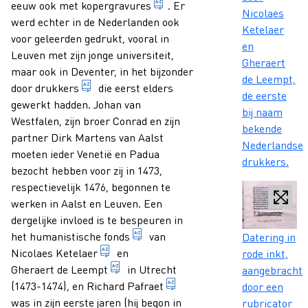
1. diepdruktechniek waarbij 
eeuw ook met
kopergravures
. Er
Nicolaes
werd echter in de Nederlanden ook
Ketelaer
voor geleerden gedrukt, vooral in
en
Leuven met zijn jonge universiteit,
Gheraert
maar ook in Deventer, in het bijzonder
de Leempt,
1. persoon die als ambacht het drukken van g
door
drukkers
die eerst elders
de eerste
gewerkt hadden. Johan van
bij naam
Westfalen, zijn broer Conrad en zijn
bekende
partner Dirk Martens van Aalst
Nederlandse
moeten ieder Venetië en Padua
drukkers.
bezocht hebben voor zij in 1473,
respectievelijk 1476, begonnen te
werken in Aalst en Leuven. Een
dergelijke invloed is te bespeuren in
Caption
geheel van alle titels die door een
het humanistische
fonds
van
Datering in
Ketelaer, Nycolaus adres: Utrecht 1473
Nicolaes Ketelaer
en
rode inkt,
Leempt, Gherardus de adres: Utrecht 
Gheraert de Leempt
in Utrecht
aangebracht
Pafraet, Richard (I) Naam:
(1473-1474), en
Richard Pafraet
door een
was in zijn eerste jaren (hij begon in
rubricator