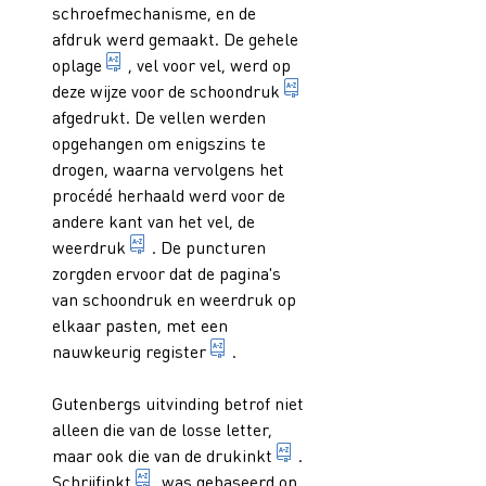
schroefmechanisme, en de
afdruk werd gemaakt. De gehele
deel van een druk dat alle exemplaren bevat die
oplage
, vel voor vel, werd op
1. eerste drukgang van e
deze wijze voor de
schoondruk
afgedrukt. De vellen werden
opgehangen om enigszins te
drogen, waarna vervolgens het
procédé herhaald werd voor de
andere kant van het vel, de
1. tweede drukgang van een vel waarbij de a
weerdruk
. De puncturen
zorgden ervoor dat de pagina's
van schoondruk en weerdruk op
elkaar pasten, met een
1. geordende lijst van geselecte
nauwkeurig
register
.
Gutenbergs uitvinding betrof niet
alleen die van de losse letter,
lijmerige, pigment bevat
maar ook die van de
drukinkt
.
zwarte of gekleurde vloeistof waarmee men s
Schrijfinkt
was gebaseerd op