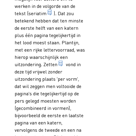
werken in de volgorde van de
het zetten van pagina's in hun numeri
tekst (
seriatim
). Dat zou
betekend hebben dat ten minste
de eerste helft van een katern
plus één pagina tegelijkertijd in
het lood moest staan. Plantijn,
met een rijke lettervoorraad, was
hierop waarschijnlijk een
het met de hand of machinaal ran
uitzondering.
Zetten
vond in
deze tijd vrijwel zonder
uitzondering plaats 'per vorm',
dat wil zeggen men voltooide de
pagina's die tegelijkertijd op de
pers gelegd moesten worden
(gecombineerd in vormen),
bijvoorbeeld de eerste en laatste
pagina van een katern,
vervolgens de tweede en een na