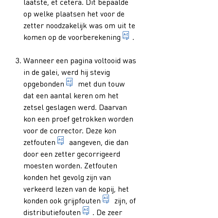
laatste, et cetera. Dit bepaalde
op welke plaatsen het voor de
zetter noodzakelijk was om uit te
op basis van de kopij ui
komen op de
voorberekening
.
Wanneer een pagina voltooid was
in de galei, werd hij stevig
bewerking die een gezette pagina moet onde
opgebonden
met dun touw
dat een aantal keren om het
zetsel geslagen werd. Daarvan
kon een proef getrokken worden
voor de corrector. Deze kon
1. door de zetter gemaakte fout waarvan de co
zetfouten
aangeven, die dan
door een zetter gecorrigeerd
moesten worden. Zetfouten
konden het gevolg zijn van
verkeerd lezen van de kopij, het
doet zich voor wanneer de zetter
konden ook
grijpfouten
zijn, of
het verkeerd terugplaatsen van een le
distributiefouten
. De zeer