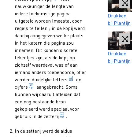
nauwkeuriger de lengte van
iedere toekomstige pagina
Caption
Drukken
uitgeteld worden (meestal door
bij Plantijn
regels te tellen); in de kopij werd
daarbij aangegeven welke plaats
in het katern die pagina zou
innemen. Dit konden discrete
Caption
Drukken
tekentjes zijn, als de kopij op
bij Plantijn
zichzelf waardevol was of aan
iemand anders toebehoorde, of er
1. teken dat een taalklank of 
werden duidelijke
letters
en
vast teken dat dient om in een bepaald stelsel e
cijfers
aangebracht. Soms
kunnen wij daaruit afleiden dat
een nog bestaande bron
gekopieerd werd speciaal voor
werkplaats binnen een drukkerij
gebruik in de
zetterij
.
In de zetterij werd de aldus