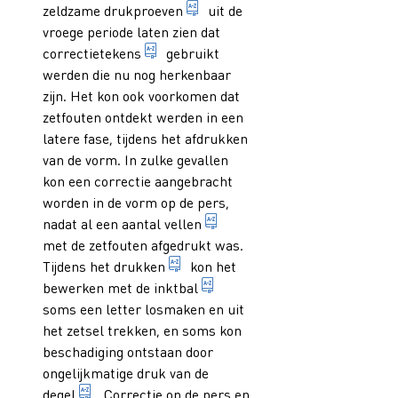
vóórafdruk van zetsel en/of illu
zeldzame
drukproeven
uit de
vroege periode laten zien dat
tekens waarmee in drukproeven verbe
correctietekens
gebruikt
werden die nu nog herkenbaar
zijn. Het kon ook voorkomen dat
zetfouten ontdekt werden in een
latere fase, tijdens het afdrukken
van de vorm. In zulke gevallen
kon een correctie aangebracht
worden in de vorm op de pers,
oorspronkelijk: papiereenhe
nadat al een aantal
vellen
met de zetfouten afgedrukt was.
voorstellingen en/of letters die z
Tijdens het
drukken
kon het
stukken zacht schapenleder 
bewerken met de
inktbal
soms een letter losmaken en uit
het zetsel trekken, en soms kon
beschadiging ontstaan door
ongelijkmatige druk van de
deel van een hand- of een degelpers: vlakke met
degel
. Correctie op de pers en