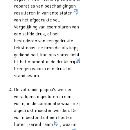
reparaties van beschadigingen
1. bij oude drukken: groe
resulteren in variante
staten
van het afgedrukte vel.
Vergelijking van exemplaren van
een zelfde druk, of het
bestuderen van een gedrukte
tekst naast de bron die als kopij
gediend had, kan ons soms dicht
inrichting of bedrijf wa
bij het moment in de
drukkerij
brengen waarin een druk tot
stand kwam.
De voltooide pagina's werden
vervolgens ingesloten in een
vorm, in de combinatie waarin zij
afgedrukt moesten worden. De
vorm bestond uit een houten
rechthoekige lijst van gesmeed ijz
(later ijzeren)
raam
, waarin