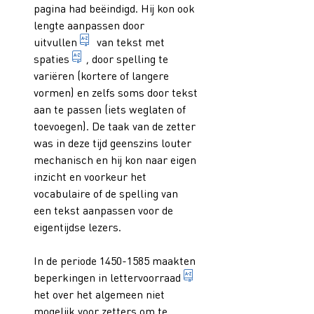
pagina had beëindigd. Hij kon ook
lengte aanpassen door
bij het zetten: vergroten (of verkleinen) van
uitvullen
van tekst met
in typografie: ruimte (wit) tussen letters (let
spaties
, door spelling te
variëren (kortere of langere
vormen) en zelfs soms door tekst
aan te passen (iets weglaten of
toevoegen). De taak van de zetter
was in deze tijd geenszins louter
mechanisch en hij kon naar eigen
inzicht en voorkeur het
vocabulaire of de spelling van
een tekst aanpassen voor de
eigentijdse lezers.
In de periode 1450-1585 maakten
1. hoeveelheid verschil
beperkingen in
lettervoorraad
het over het algemeen niet
mogelijk voor zetters om te