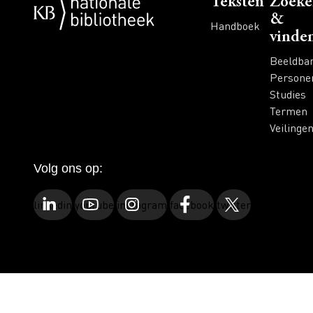
Voet
Teksten
Zoeke
&
Handboek
vinde
Beeldba
Persone
Studies
Termen
Veilinge
Volg ons op:
linkedin
youtube
instagram
facebook
twitter