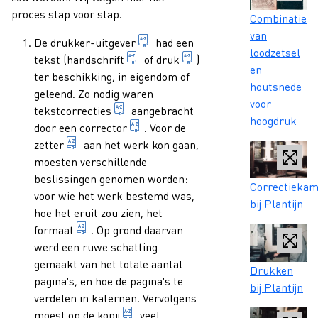
proces stap voor stap.
Caption
Combinatie
van
iemand die beroepshalve boeken ui
De
drukker-uitgever
had een
loodzetsel
1. wijze van schrijven die voor een 
1. alle exemplaren van ee
tekst (
handschrift
of
druk
)
en
ter beschikking, in eigendom of
houtsnede
geleend. Zo nodig waren
voor
verbetering van fouten in een gedrukte
tekstcorrecties
aangebracht
hoogdruk
persoon die de correctie van de druk
door een
corrector
. Voor de
persoon die zetsel samenstelt, met de hand of 
zetter
aan het werk kon gaan,
moesten verschillende
beslissingen genomen worden:
Caption
Correctiekam
voor wie het werk bestemd was,
bij Plantijn
hoe het eruit zou zien, het
formaat van een ongevouwen vel papier (1°).
formaat
. Op grond daarvan
werd een ruwe schatting
gemaakt van het totale aantal
Caption
Drukken
pagina's, en hoe de pagina's te
bij Plantijn
verdelen in katernen. Vervolgens
geschreven, getypte, geprinte of al 
moest op de
kopij
veel