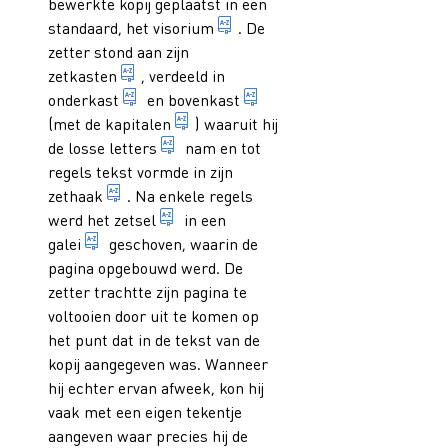
bewerkte kopij geplaatst in een
In onbruik geraakt stuk hulpg
standaard, het
visorium
. De
zetter stond aan zijn
in vakjes verdeelde lade(n) waarin het lette
zetkasten
, verdeeld in
kleine letters; oorspronkelijk de onderaan 
hoofdletters, oorspronkeli
onderkast
en
bovenkast
1. in typografie: hoofdletter. 2. bi
(met de
kapitalen
) waaruit hij
metalen staafje met daarop het verhoo
de
losse letters
nam en tot
regels tekst vormde in zijn
bakvormig houten of messing instrument waari
zethaak
. Na enkele regels
tekst in de vorm van regels en pagina's
werd het
zetsel
in een
rechthoekige houten of metalen plaat met drie o
galei
geschoven, waarin de
pagina opgebouwd werd. De
zetter trachtte zijn pagina te
voltooien door uit te komen op
het punt dat in de tekst van de
kopij aangegeven was. Wanneer
hij echter ervan afweek, kon hij
vaak met een eigen tekentje
aangeven waar precies hij de