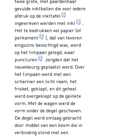
twee grote, met paardenhaar
gevulde inktballen die voor iedere
plaat die gebruikt wordt om ink
afdruk op de
inkttafel
gepigmenteerde vloeistof
ingewreven werden met
inkt
.
Het te bedrukken vel papier (of
afgeschraapte en vaak gesplitste huid van
perkament
), dat van tevoren
enigszins bevochtigd was, werd
op het timpaan gelegd, waar
bij een handpers: twee verplaatsbare pinne
puncturen
zorgden dat het
nauwkeurig geplaatst werd. Over
het timpaan werd met een
scharnier een licht raam, het
frisket, geklapt, en dit geheel
werd overgeklapt op de geïnkte
vorm. Met de wagen werd de
vorm onder de degel geschoven.
De degel werd omlaag gebracht
door middel van een boom die in
verbinding stond met een