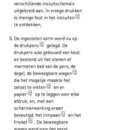
verschillende insluitschema's
uitgebreid aan. In vroege drukken
het in de juiste positie
is menige fout in het
insluiten
te ontdekken.
De ingesloten vorm werd nu op
1. algemene benaming voor een apparaat of
de
drukpers
gelegd. De
drukpers was gebouwd van hout
en bestond uit het stenen of
marmeren bed van de pers, de
onderdeel van een handpe
degel, de
beweegbare wagen
die het mogelijk maakte het
het verspreiden van een laagje drukin
zetsel te
inkten
en er
algemene term voor een materiaal, geproduceerd 
papier
op te leggen voor elke
afdruk, en, met een
scharnierwerking eraan
onderdeel van de handpers: re
bevestigd, het
timpaan
en het
onderdeel van de handpers: rechthoekig scharn
frisket
. De beweegbare
wagen werd voor het eerst