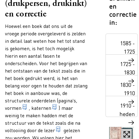
(drukpersen, drukinkt)
en
correctie
en correctie
in:
Paragraphs
Hoewel een boek dat ons uit de
vroege periode overgeleverd is zelden
in detail laat weten hoe het tot stand
1585 -
is gekomen, is het toch mogelijk
1725
hierin een aantal fasen te
onderscheiden. Voor het begrijpen van
1725 -
het ontstaan van de tekst zoals die in
1830
het boek gedrukt werd, is het van
1830 -
belang voor ogen te houden dat zolang
1910
het boek in aanbouw was, de
structurele onderdelen (pagina's,
1910 -
drukvorm die wordt bewaard voor een herdruk.
1. bij een middeleeuws handschrift:
vormen
,
katernen
) maar
heden
weinig te maken hadden met de
structuur van de tekst zoals die na
persoon die een publicatie leest.
voltooiing door de
lezer
gelezen
zou worden. Wij volgen hier het