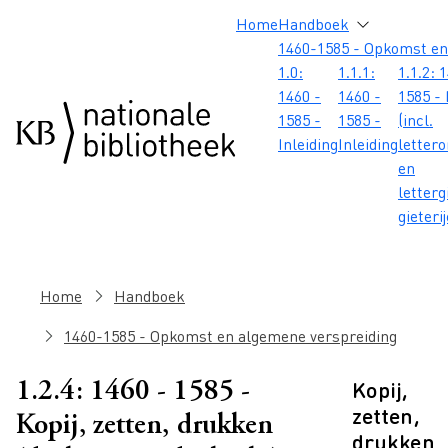
Overslaan en naar de inhoud gaan
Overslaan en naar de footer gaan
Overslaan en naar de zoekbalk gaan
Overslaan en naar de navigatie gaan
Hoofdnavigatie
Home
Handboek
1460-1585 - Opkomst en
1.0:
1.1.1:
1.1.2: 
1460 -
1460 -
1585 - 
1585 -
1585 -
(incl.
Inleiding
Inleiding
letter
en
letterg
gieteri
Kruimelpad
Home
Handboek
1460-1585 - Opkomst en algemene verspreiding
Kopij,
1.2.4: 1460 - 1585 -
zetten,
Kopij, zetten, drukken
drukken