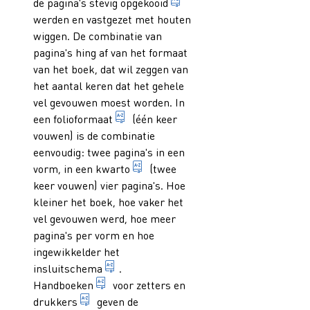
het vastzetten van de vor
de pagina's stevig
opgekooid
werden en vastgezet met houten
wiggen. De combinatie van
pagina's hing af van het formaat
van het boek, dat wil zeggen van
het aantal keren dat het gehele
vel gevouwen moest worden. In
formaat van een boek, samengesteld u
een
folioformaat
(één keer
vouwen) is de combinatie
eenvoudig: twee pagina's in een
formaat van een boek samengesteld
vorm, in een
kwarto
(twee
keer vouwen) vier pagina's. Hoe
kleiner het boek, hoe vaker het
vel gevouwen werd, hoe meer
pagina's per vorm en hoe
ingewikkelder het
schematische voorstelling van de onder
insluitschema
.
boek waarin een stelselmatige samenvatt
Handboeken
voor zetters en
1. persoon die als ambacht het drukken van ge
drukkers
geven de