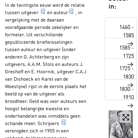
Paragraphs
In de twintigste eeuw werd de relatie
in:
1. iemand die beroepshalve voor eigen reke
persoon die een boek of een 
tussen
uitgever
en
auteur
, in
vergelijking met de daaraan
1460 -
voorafgaande periode zakelijker en
formeler. Uit verschillende
1585
gepubliceerde briefwisselingen
1585 -
tussen auteur en uitgever (onder
1725
anderen G. Achterberg en zijn
uitgevers, A.A.M. Stols en auteurs J.
1725 -
Greshoff en E. Hoornik, uitgever C.A.J
1830
van Dishoeck en Karel van de
Woestijne) rijst in de eerste plaats het
1830 -
beeld op van de uitgever als
1910
broodheer. Geld was voor auteurs een
hoogst belangrijke kwestie en
onderhandelen was inmiddels geen
persoon die een boek of een ande
schande meer.
Schrijvers
verenigden zich in 1905 in een
vakbond, de Vereeniging voor