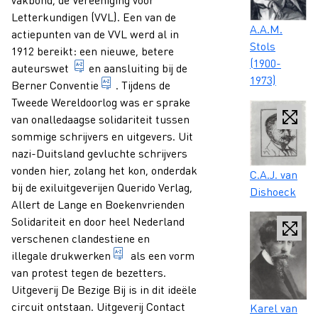
Letterkundigen (VVL). Een van de
Caption
A.A.M.
actiepunten van de VVL werd al in
Stols
1912 bereikt: een nieuwe, betere
(1900-
verleende behalve de eerder vastgestelde rec
auteurswet
en aansluiting bij de
1973)
een in 1886 tot stand gekomen internatio
Berner Conventie
. Tijdens de
Tweede Wereldoorlog was er sprake
van onalledaagse solidariteit tussen
sommige schrijvers en uitgevers. Uit
nazi-Duitsland gevluchte schrijvers
vonden hier, zolang het kon, onderdak
Caption
C.A.J. van
bij de exiluitgeverijen Querido Verlag,
Dishoeck
Allert de Lange en Boekenvrienden
Solidariteit en door heel Nederland
verschenen clandestiene en
publicatie waarvoor de auteur of een 
illegale drukwerken
als een vorm
van protest tegen de bezetters.
Uitgeverij De Bezige Bij is in dit ideële
Caption
circuit ontstaan. Uitgeverij Contact
Karel van