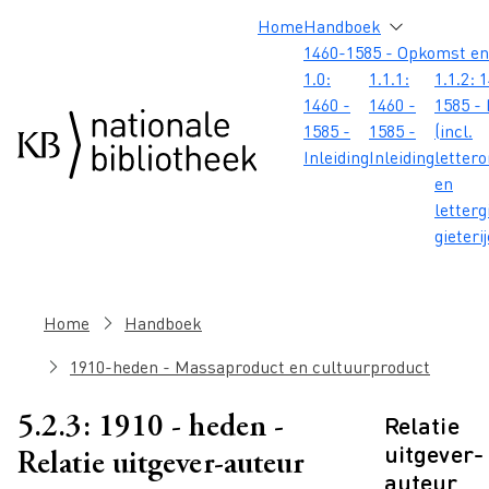
Overslaan en naar de inhoud gaan
Overslaan en naar de footer gaan
Overslaan en naar de zoekbalk gaan
Overslaan en naar de navigatie gaan
Hoofdnavigatie
Home
Handboek
1460-1585 - Opkomst en
1.0:
1.1.1:
1.1.2: 
1460 -
1460 -
1585 - 
1585 -
1585 -
(incl.
Inleiding
Inleiding
letter
en
letterg
gieteri
Kruimelpad
Home
Handboek
1910-heden - Massaproduct en cultuurproduct
Relatie
5.2.3: 1910 - heden -
uitgever-
Relatie uitgever-auteur
auteur