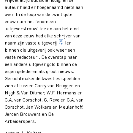
auteur hield er hoegenaamd niets aan
over. In de loop van de twintigste
eeuw nam het fenomeen
'uitgeverstrouw' toe en aan het eind
van deze eeuw had elke schrijver van
economische bedrijvigheid van he
naam zijn vaste
uitgeverij
(en
binnen die uitgeverij ook weer een
vaste redacteur). De overstap naar
een andere uitgever gold binnen de
eigen gelederen als groot nieuws.
Geruchtmakende kwesties speelden
zich af tussen Carry van Bruggen en
Nijgh & Van Ditmar, W.F. Hermans en
G.A. van Oorschot, G. Reve en G.A. van
Oorschot, Jan Wolkers en Meulenhoff,
Jeroen Brouwers en De
Arbeiderspers.
auteur: L. Kuitert