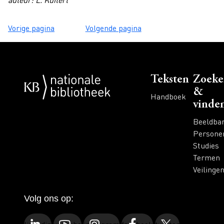
Vorige pagina
Volgende pagina
Voet
Teksten
Zoeke
&
Handboek
vinde
Beeldba
Persone
Studies
Termen
Veilinge
Volg ons op: