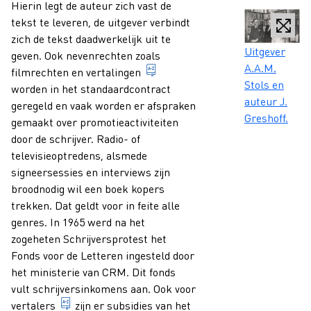
Hierin legt de auteur zich vast de
tekst te leveren, de uitgever verbindt
zich de tekst daadwerkelijk uit te
Caption
Uitgever
geven. Ook nevenrechten zoals
A.A.M.
in een andere taal overgebrach
filmrechten en
vertalingen
Stols en
worden in het standaardcontract
auteur J.
geregeld en vaak worden er afspraken
Greshoff.
gemaakt over promotieactiviteiten
door de schrijver. Radio- of
televisieoptredens, alsmede
signeersessies en interviews zijn
broodnodig wil een boek kopers
trekken. Dat geldt voor in feite alle
genres. In 1965 werd na het
zogeheten Schrijversprotest het
Fonds voor de Letteren ingesteld door
het ministerie van CRM. Dit fonds
vult schrijversinkomens aan. Ook voor
iemand die een tekst overbrengt van de ene taal 
vertalers
zijn er subsidies van het