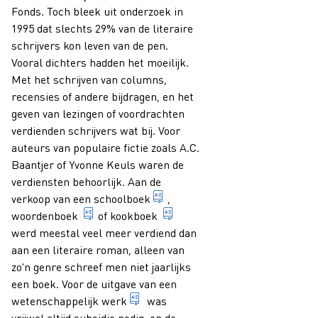
Fonds. Toch bleek uit onderzoek in
1995 dat slechts 29% van de literaire
schrijvers kon leven van de pen.
Vooral dichters hadden het moeilijk.
Met het schrijven van columns,
recensies of andere bijdragen, en het
geven van lezingen of voordrachten
verdienden schrijvers wat bij. Voor
auteurs van populaire fictie zoals A.C.
Baantjer of Yvonne Keuls waren de
verdiensten behoorlijk. Aan de
publicatie die primair bedoeld 
verkoop van een
schoolboek
,
alfabetisch of stystematisch geordende inven
naslagwerk met recepten voo
woordenboek
of
kookboek
werd meestal veel meer verdiend dan
aan een literaire roman, alleen van
zo'n genre schreef men niet jaarlijks
een boek. Voor de uitgave van een
specialistische publicaties voor w
wetenschappelijk werk
was
vrijwel altijd subsidie nodig, en de