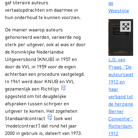
gaf literaire auteurs
de
vertaalopdrachten om daarmee in
Woestijne
hun onderhoud te kunnen voorzien.
De manier waarop auteurs
gehonoreerd werden, varieerde nog
sterk per uitgever, ook al was er door
de Koninklijke Nederlandse
Caption
Uitgeversbond (KNUB) in 1957 en
L.G. van
door de VVL in 1959 voor de eigen
Praag, "De
achterban een procedure vastgelegd.
auteurswet
In 1961 werd door KNUB en VVL
1912 en
in 1961 door de Koninklijke Nede
gezamenlijk een
Richtlijn
haar
opgesteld om tot deugdelijke
verband tot
afspraken tussen schrijver en
de herziene
uitgever te komen. Het zogeheten
Berner
in 1973 door de initiatiefnemers van de
Standaardcontract
(ook wel
Conventie".
'modelcontract') dat rond het jaar
Rotterdam,
2000 in gebruik is, dateert van 1973.
1912