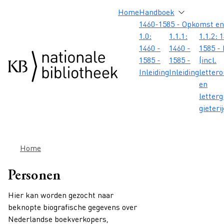
Overslaan en naar de inhoud gaan
Overslaan en naar de footer gaan
Overslaan en naar de zoekbalk gaan
Overslaan en naar de navigatie gaan
Hoofdnavigatie
Home
Handboek
1460-1585 - Opkomst en
1.0:
1.1.1:
1.1.2: 
1460 -
1460 -
1585 - 
1585 -
1585 -
(incl.
Inleiding
Inleiding
letter
en
letterg
gieteri
Kruimelpad
Home
Personen
Hier kan worden gezocht naar
beknopte biografische gegevens over
Nederlandse boekverkopers,