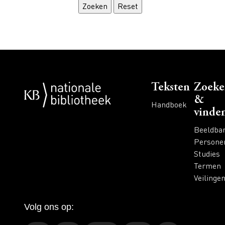
Voet
Teksten
Zoeke
&
Handboek
vinde
Beeldba
Persone
Studies
Termen
Veilinge
Volg ons op: