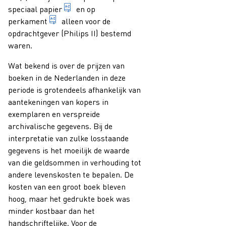
algemene term voor een materiaal, geproduce
speciaal
papier
en op
afgeschraapte en vaak gesplitste huid van een 
perkament
alleen voor de
opdrachtgever (Philips II) bestemd
waren.
Wat bekend is over de prijzen van
boeken in de Nederlanden in deze
periode is grotendeels afhankelijk van
aantekeningen van kopers in
exemplaren en verspreide
archivalische gegevens. Bij de
interpretatie van zulke losstaande
gegevens is het moeilijk de waarde
van die geldsommen in verhouding tot
andere levenskosten te bepalen. De
kosten van een groot boek bleven
hoog, maar het gedrukte boek was
minder kostbaar dan het
handschriftelijke. Voor de