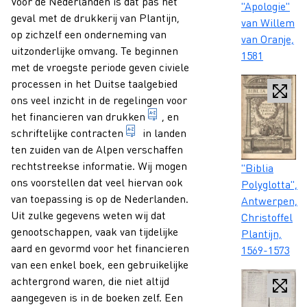
Voor de Nederlanden is dat pas het
Caption
"Apologie"
geval met de drukkerij van Plantijn,
van Willem
op zichzelf een onderneming van
van Oranje,
uitzonderlijke omvang. Te beginnen
1581
met de vroegste periode geven civiele
processen in het Duitse taalgebied
ons veel inzicht in de regelingen voor
voorstellingen en/of letters d
het financieren van
drukken
, en
schriftelijk vastgelegde overeenko
schriftelijke
contracten
in landen
ten zuiden van de Alpen verschaffen
Caption
rechtstreekse informatie. Wij mogen
"Biblia
ons voorstellen dat veel hiervan ook
Polyglotta",
van toepassing is op de Nederlanden.
Antwerpen,
Uit zulke gegevens weten wij dat
Christoffel
genootschappen, vaak van tijdelijke
Plantijn,
aard en gevormd voor het financieren
1569-1573
van een enkel boek, een gebruikelijke
achtergrond waren, die niet altijd
aangegeven is in de boeken zelf. Een