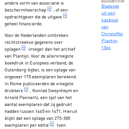
andere vorm van associatie is
Caption
Bladzijde
bieden van ondersteuning en bescherm
beschermheerschap
, of een
uit een
1. aanduiding van elke present
opdrachtgever die de
uitgave
kasboek
geheel financierde.
van
Christoffel
Voor de Nederlanden ontbreken
Plantijn,
rechtstreekse gegevens over
1566
deel van een druk dat alle exemplaren bevat die bi
oplagen
vroeger dan het archief
van Plantijn. Voor de allervroegste
boekdruk in Europees verband, de
Gutenberg-bijbel, is een oplage van
ongeveer 175 exemplaren berekend.
In Rome publiceerden de vroegste
1. persoon die als ambacht het drukken van geschr
drukkers
, Konrad Sweynheym en
Arnold Pannartz, een lijst van het
aantal exemplaren dat zij gedrukt
hadden tussen 1465 en 1471. Hieruit
blijkt dat een oplage van 275-300
1. aanduiding van elke presentatievo
exemplaren per
editie
toen