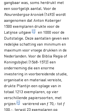
gangbaar was, soms herdrukt met
een soortgelijk aantal. Voor de
Neurenbergse kroniek
(1493) wordt
aangenomen dat Anton Koberger
1500 exemplaren drukte voor de
1. aanduiding van elke presentatievorm van
Latijnse
uitgave
en 1000 voor de
Duitstalige. Deze aantallen geven een
redelijke schatting van minimum en
maximum voor vroege drukken in de
Nederlanden. Voor de Biblia Regia of
Koningsbijbel (1568-1572) een
onderneming die een enorme
investering in voorbereidende studie,
organisatie en materiaal vereiste,
drukte Plantijn een oplage van in
totaal 1213 exemplaren, op vier
verschillende papiersoorten, met
het geldbedrag waarvoor een publicatie gekocht ka
prijzen
variërend van ƒ 70,- tot ƒ
100,-, terwijl 23 exemplaren op