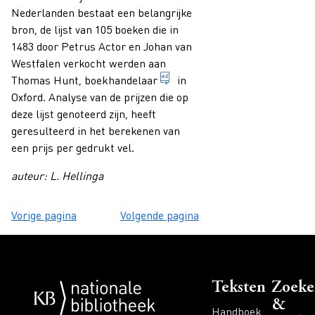
Nederlanden bestaat een belangrijke
bron, de lijst van 105 boeken die in
1483 door Petrus Actor en Johan van
Westfalen verkocht werden aan
iemand wiens beroep het is 
Thomas Hunt,
boekhandelaar
in
Oxford. Analyse van de prijzen die op
deze lijst genoteerd zijn, heeft
geresulteerd in het berekenen van
een prijs per gedrukt vel.
auteur: L. Hellinga
Vorige pagina
Volgende pagina
Voet
Teksten
Zoeke
&
Handboek