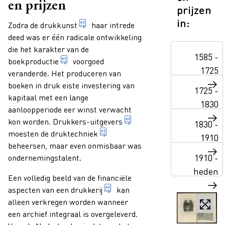
en prijzen
prijzen
in:
Paragraphs
verzamelnaam voor de verschillende te
Zodra de
drukkunst
haar intrede
deed was er één radicale ontwikkeling
die het karakter van de
1585 -
1. het vervaardigen van boeken 2. het totaa
boekproductie
voorgoed
1725
veranderde. Het produceren van
boeken in druk eiste investering van
1725 -
kapitaal met een lange
1830
aanloopperiode eer winst verwacht
iemand die beroepshalve b
kon worden.
Drukkers-uitgevers
1830 -
verzamelnaam voor de verschillen
moesten de
druktechniek
1910
beheersen, maar even onmisbaar was
1910 -
ondernemingstalent.
heden
Een volledig beeld van de financiële
inrichting of bedrijf waar gedru
aspecten van een
drukkerij
kan
alleen verkregen worden wanneer
een archief integraal is overgeleverd.