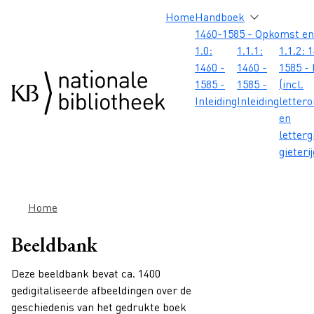
Overslaan en naar de inhoud gaan
Overslaan en naar de footer gaan
Overslaan en naar de zoekbalk gaan
Overslaan en naar de navigatie gaan
Hoofdnavigatie
Home
Handboek
1460-1585 - Opkomst en
1.0:
1.1.1:
1.1.2: 
1460 -
1460 -
1585 - 
1585 -
1585 -
(incl.
Inleiding
Inleiding
letter
en
letterg
gieteri
Kruimelpad
Home
Beeldbank
Deze beeldbank bevat ca. 1400
gedigitaliseerde afbeeldingen over de
geschiedenis van het gedrukte boek