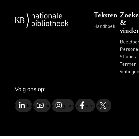
Voet
Teksten
Zoeke
&
Handboek
vinde
Beeldba
Persone
Studies
Termen
Veilinge
Volg ons op:
linkedin
youtube
instagram
facebook
twitter