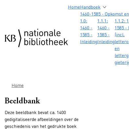
Overslaan en naar de inhoud gaan
Overslaan en naar de footer gaan
Overslaan en naar de zoekbalk gaan
Overslaan en naar de navigatie gaan
Hoofdnavigatie
Home
Handboek
1460-1585 - Opkomst en
1.0:
1.1.1:
1.1.2: 
1460 -
1460 -
1585 - 
1585 -
1585 -
(incl.
Inleiding
Inleiding
letter
en
letterg
gieteri
Kruimelpad
Home
Beeldbank
Deze beeldbank bevat ca. 1400
gedigitaliseerde afbeeldingen over de
geschiedenis van het gedrukte boek