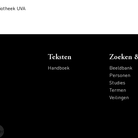
iotheek UVA
Voet
Teksten
Zoeken &
Handboek
Beeldbank
Personen
Studies
Termen
Veilingen
er