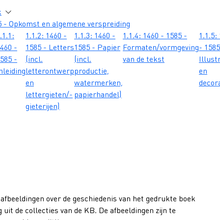
atie
k
5 - Opkomst en algemene verspreiding
.1.1:
1.1.2: 1460 -
1.1.3: 1460 -
1.1.4: 1460 - 1585 -
1.1.5:
460 -
1585 - Letters
1585 - Papier
Formaten/vormgeving
- 1585
585 -
(incl.
(incl.
van de tekst
Illust
nleiding
letterontwerp
productie,
en
en
watermerken,
decor
lettergieten/-
papierhandel)
gieterijen)
 afbeeldingen over de geschiedenis van het gedrukte boek
 uit de collecties van de KB. De afbeeldingen zijn te