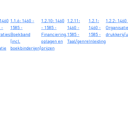
 1460
1.1.6: 1460 -
1.2.10: 1460
1.2.11:
1.2.1:
1.2.2: 1460
 -
1585 -
- 1585 -
1460 -
1460 -
Organisati
raties
Boekband
Financiering,
1585 -
1585 -
drukkerij/u
(incl.
oplagen en
Taal/genre
Inleiding
atie
boekbinderijen)
prijzen