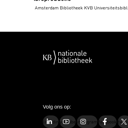
Amsterdam Bibliotheek KVB Universiteitsbibl
Volg ons op:
linkedin
youtube
instagram
facebook
twitt