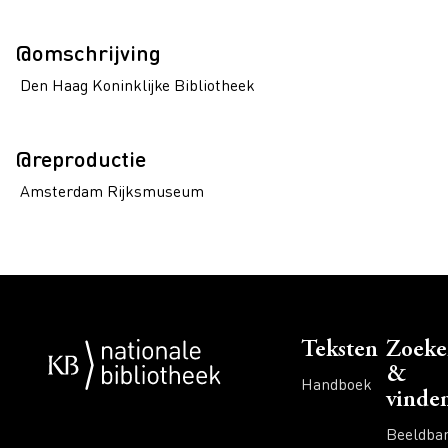
@omschrijving
Den Haag Koninklijke Bibliotheek
@reproductie
Amsterdam Rijksmuseum
Voet
Teksten
Zoeke
&
Handboek
vinde
Beeldba