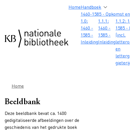
Overslaan en naar de inhoud gaan
Overslaan en naar de footer gaan
Overslaan en naar de zoekbalk gaan
Overslaan en naar de navigatie gaan
Hoofdnavigatie
Home
Handboek
1460-1585 - Opkomst en
1.0:
1.1.1:
1.1.2: 
1460 -
1460 -
1585 - 
1585 -
1585 -
(incl.
Inleiding
Inleiding
letter
en
letterg
gieteri
Kruimelpad
Home
Beeldbank
Deze beeldbank bevat ca. 1400
gedigitaliseerde afbeeldingen over de
geschiedenis van het gedrukte boek