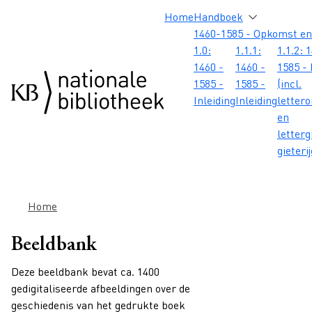
Overslaan en naar de inhoud gaan
Overslaan en naar de footer gaan
Overslaan en naar de zoekbalk gaan
Overslaan en naar de navigatie gaan
Hoofdnavigatie
Home
Handboek
1460-1585 - Opkomst en
1.0:
1.1.1:
1.1.2: 
1460 -
1460 -
1585 - 
1585 -
1585 -
(incl.
Inleiding
Inleiding
letter
en
letterg
gieteri
Kruimelpad
Home
Beeldbank
Deze beeldbank bevat ca. 1400
gedigitaliseerde afbeeldingen over de
geschiedenis van het gedrukte boek