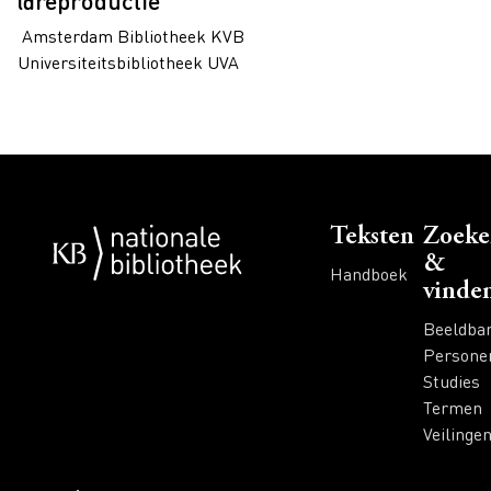
@reproductie
Amsterdam Bibliotheek KVB
Universiteitsbibliotheek UVA
Voet
Teksten
Zoeke
&
Handboek
vinde
Beeldba
Persone
Studies
Termen
Veilinge