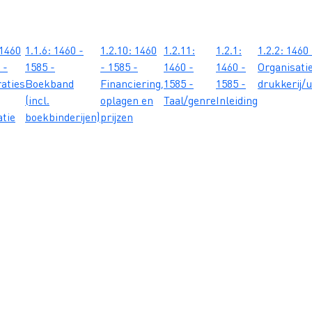
 1460
1.1.6: 1460 -
1.2.10: 1460
1.2.11:
1.2.1:
1.2.2: 1460
 -
1585 -
- 1585 -
1460 -
1460 -
Organisati
raties
Boekband
Financiering,
1585 -
1585 -
drukkerij/u
(incl.
oplagen en
Taal/genre
Inleiding
atie
boekbinderijen)
prijzen