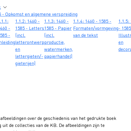
atie
k
5 - Opkomst en algemene verspreiding
.1.1:
1.1.2: 1460 -
1.1.3: 1460 -
1.1.4: 1460 - 1585 -
1.1.5:
460 -
1585 - Letters
1585 - Papier
Formaten/vormgeving
- 1585
585 -
(incl.
(incl.
van de tekst
Illust
nleiding
letterontwerp
productie,
en
en
watermerken,
decor
lettergieten/-
papierhandel)
gieterijen)
 afbeeldingen over de geschiedenis van het gedrukte boek
 uit de collecties van de KB. De afbeeldingen zijn te