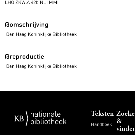
LHO ZKW.A 42b NL IMMI
@omschrijving
Den Haag Koninklijke Bibliotheek
@reproductie
Den Haag Koninklijke Bibliotheek
Voet
Teksten
Zoeke
&
Handboek
vinde