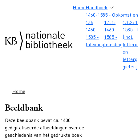
Overslaan en naar de inhoud gaan
Overslaan en naar de footer gaan
Overslaan en naar de zoekbalk gaan
Overslaan en naar de navigatie gaan
Hoofdnavigatie
Home
Handboek
1460-1585 - Opkomst en
1.0:
1.1.1:
1.1.2: 
1460 -
1460 -
1585 - 
1585 -
1585 -
(incl.
Inleiding
Inleiding
letter
en
letterg
gieteri
Kruimelpad
Home
Beeldbank
Deze beeldbank bevat ca. 1400
gedigitaliseerde afbeeldingen over de
geschiedenis van het gedrukte boek