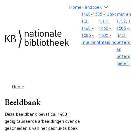
Overslaan en naar de inhoud gaan
Overslaan en naar de footer gaan
Overslaan en naar de zoekbalk gaan
Overslaan en naar de navigatie gaan
Hoofdnavigatie
Home
Handboek
1460-1585 - Opkomst en
1.0:
1.1.1:
1.1.2: 
1460 -
1460 -
1585 - 
1585 -
1585 -
(incl.
Inleiding
Inleiding
letter
en
letterg
gieteri
Kruimelpad
Home
Beeldbank
Deze beeldbank bevat ca. 1400
gedigitaliseerde afbeeldingen over de
geschiedenis van het gedrukte boek