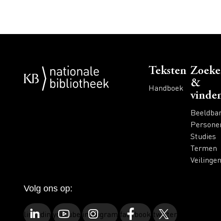
Voet
Teksten
Zoeke
&
Handboek
vinde
Beeldba
Persone
Studies
Termen
Veilinge
Volg ons op:
linkedin
youtube
instagram
facebook
twitter