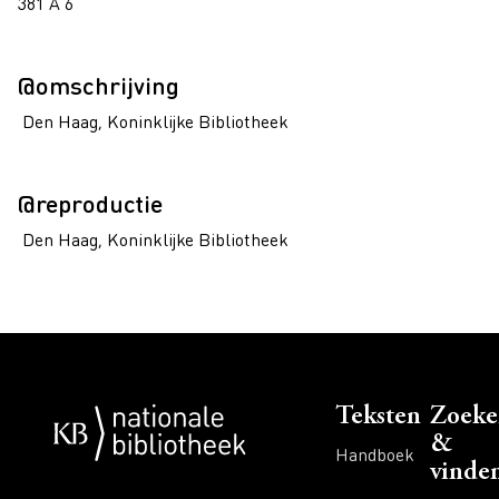
381 A 6
@omschrijving
Den Haag, Koninklijke Bibliotheek
@reproductie
Den Haag, Koninklijke Bibliotheek
Voet
Teksten
Zoeke
&
Handboek
vinde