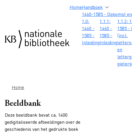
Overslaan en naar de inhoud gaan
Overslaan en naar de footer gaan
Overslaan en naar de zoekbalk gaan
Overslaan en naar de navigatie gaan
Hoofdnavigatie
Home
Handboek
1460-1585 - Opkomst en
1.0:
1.1.1:
1.1.2: 
1460 -
1460 -
1585 - 
1585 -
1585 -
(incl.
Inleiding
Inleiding
letter
en
letterg
gieteri
Kruimelpad
Home
Beeldbank
Deze beeldbank bevat ca. 1400
gedigitaliseerde afbeeldingen over de
geschiedenis van het gedrukte boek