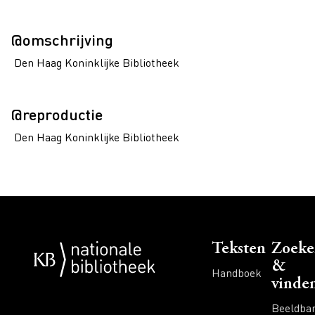
@omschrijving
Den Haag Koninklijke Bibliotheek
@reproductie
Den Haag Koninklijke Bibliotheek
Voet
Teksten
Zoeke
&
Handboek
vinde
Beeldba