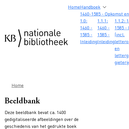
Overslaan en naar de inhoud gaan
Overslaan en naar de footer gaan
Overslaan en naar de zoekbalk gaan
Overslaan en naar de navigatie gaan
Hoofdnavigatie
Home
Handboek
1460-1585 - Opkomst en
1.0:
1.1.1:
1.1.2: 
1460 -
1460 -
1585 - 
1585 -
1585 -
(incl.
Inleiding
Inleiding
letter
en
letterg
gieteri
Kruimelpad
Home
Beeldbank
Deze beeldbank bevat ca. 1400
gedigitaliseerde afbeeldingen over de
geschiedenis van het gedrukte boek