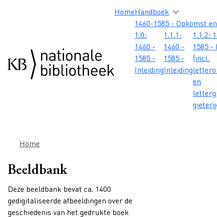
Overslaan en naar de inhoud gaan
Overslaan en naar de footer gaan
Overslaan en naar de zoekbalk gaan
Overslaan en naar de navigatie gaan
Hoofdnavigatie
Home
Handboek
1460-1585 - Opkomst en
1.0:
1.1.1:
1.1.2: 
1460 -
1460 -
1585 - 
1585 -
1585 -
(incl.
Inleiding
Inleiding
letter
en
letterg
gieteri
Kruimelpad
Home
Beeldbank
Deze beeldbank bevat ca. 1400
gedigitaliseerde afbeeldingen over de
geschiedenis van het gedrukte boek