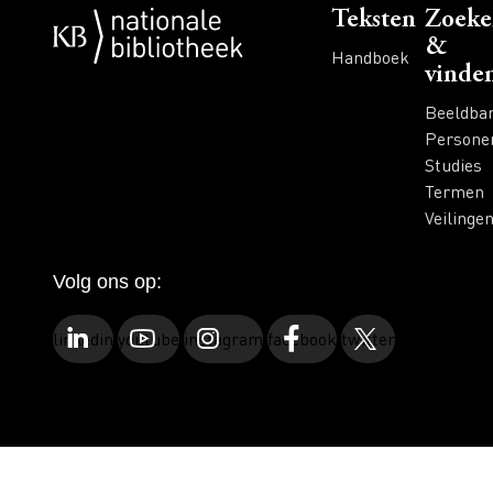
Voet
Teksten
Zoeke
&
Handboek
vinde
Beeldba
Persone
Studies
Termen
Veilinge
Volg ons op:
linkedin
youtube
instagram
facebook
twitter