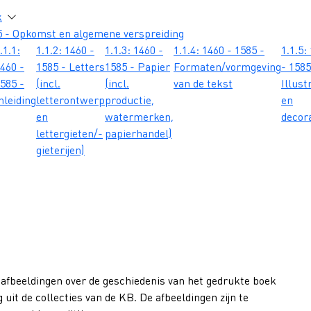
atie
k
5 - Opkomst en algemene verspreiding
.1.1:
1.1.2: 1460 -
1.1.3: 1460 -
1.1.4: 1460 - 1585 -
1.1.5:
460 -
1585 - Letters
1585 - Papier
Formaten/vormgeving
- 1585
585 -
(incl.
(incl.
van de tekst
Illust
nleiding
letterontwerp
productie,
en
en
watermerken,
decor
lettergieten/-
papierhandel)
gieterijen)
 afbeeldingen over de geschiedenis van het gedrukte boek
 uit de collecties van de KB. De afbeeldingen zijn te