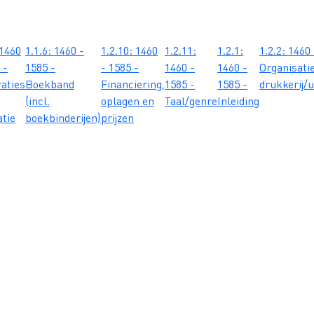
 1460
1.1.6: 1460 -
1.2.10: 1460
1.2.11:
1.2.1:
1.2.2: 1460
 -
1585 -
- 1585 -
1460 -
1460 -
Organisati
raties
Boekband
Financiering,
1585 -
1585 -
drukkerij/u
(incl.
oplagen en
Taal/genre
Inleiding
atie
boekbinderijen)
prijzen