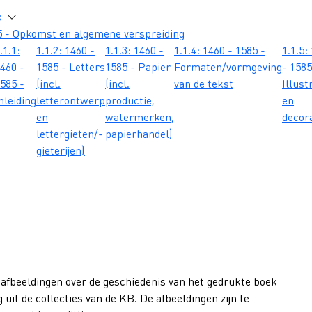
atie
k
5 - Opkomst en algemene verspreiding
.1.1:
1.1.2: 1460 -
1.1.3: 1460 -
1.1.4: 1460 - 1585 -
1.1.5:
460 -
1585 - Letters
1585 - Papier
Formaten/vormgeving
- 1585
585 -
(incl.
(incl.
van de tekst
Illust
nleiding
letterontwerp
productie,
en
en
watermerken,
decor
lettergieten/-
papierhandel)
gieterijen)
 afbeeldingen over de geschiedenis van het gedrukte boek
 uit de collecties van de KB. De afbeeldingen zijn te