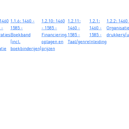
 1460
1.1.6: 1460 -
1.2.10: 1460
1.2.11:
1.2.1:
1.2.2: 1460
 -
1585 -
- 1585 -
1460 -
1460 -
Organisati
raties
Boekband
Financiering,
1585 -
1585 -
drukkerij/u
(incl.
oplagen en
Taal/genre
Inleiding
atie
boekbinderijen)
prijzen