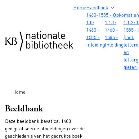
Overslaan en naar de inhoud gaan
Overslaan en naar de footer gaan
Overslaan en naar de zoekbalk gaan
Overslaan en naar de navigatie gaan
Hoofdnavigatie
Home
Handboek
1460-1585 - Opkomst en
1.0:
1.1.1:
1.1.2: 
1460 -
1460 -
1585 - 
1585 -
1585 -
(incl.
Inleiding
Inleiding
letter
en
letterg
gieteri
Kruimelpad
Home
Beeldbank
Deze beeldbank bevat ca. 1400
gedigitaliseerde afbeeldingen over de
geschiedenis van het gedrukte boek