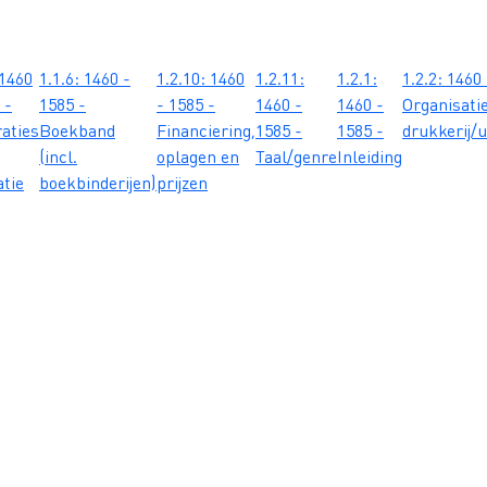
 1460
1.1.6: 1460 -
1.2.10: 1460
1.2.11:
1.2.1:
1.2.2: 1460
 -
1585 -
- 1585 -
1460 -
1460 -
Organisati
raties
Boekband
Financiering,
1585 -
1585 -
drukkerij/u
(incl.
oplagen en
Taal/genre
Inleiding
atie
boekbinderijen)
prijzen