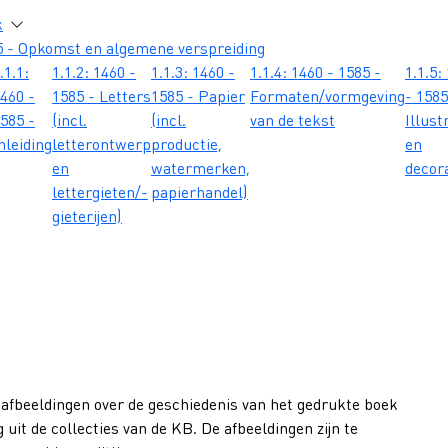
atie
k
5 - Opkomst en algemene verspreiding
.1.1:
1.1.2: 1460 -
1.1.3: 1460 -
1.1.4: 1460 - 1585 -
1.1.5:
460 -
1585 - Letters
1585 - Papier
Formaten/vormgeving
- 1585
585 -
(incl.
(incl.
van de tekst
Illust
nleiding
letterontwerp
productie,
en
en
watermerken,
decor
lettergieten/-
papierhandel)
gieterijen)
 afbeeldingen over de geschiedenis van het gedrukte boek
 uit de collecties van de KB. De afbeeldingen zijn te