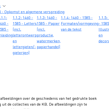
atie
k
5 - Opkomst en algemene verspreiding
.1.1:
1.1.2: 1460 -
1.1.3: 1460 -
1.1.4: 1460 - 1585 -
1.1.5:
460 -
1585 - Letters
1585 - Papier
Formaten/vormgeving
- 1585
585 -
(incl.
(incl.
van de tekst
Illust
nleiding
letterontwerp
productie,
en
en
watermerken,
decor
lettergieten/-
papierhandel)
gieterijen)
 afbeeldingen over de geschiedenis van het gedrukte boek
 uit de collecties van de KB. De afbeeldingen zijn te