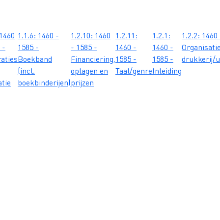
 1460
1.1.6: 1460 -
1.2.10: 1460
1.2.11:
1.2.1:
1.2.2: 1460
 -
1585 -
- 1585 -
1460 -
1460 -
Organisati
raties
Boekband
Financiering,
1585 -
1585 -
drukkerij/u
(incl.
oplagen en
Taal/genre
Inleiding
atie
boekbinderijen)
prijzen