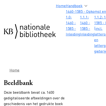
Overslaan en naar de inhoud gaan
Overslaan en naar de footer gaan
Overslaan en naar de zoekbalk gaan
Overslaan en naar de navigatie gaan
Hoofdnavigatie
Home
Handboek
1460-1585 - Opkomst en
1.0:
1.1.1:
1.1.2: 
1460 -
1460 -
1585 - 
1585 -
1585 -
(incl.
Inleiding
Inleiding
letter
en
letterg
gieteri
Kruimelpad
Home
Beeldbank
Deze beeldbank bevat ca. 1400
gedigitaliseerde afbeeldingen over de
geschiedenis van het gedrukte boek