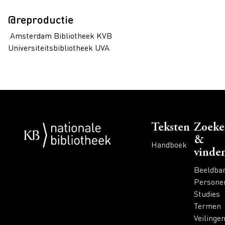
@reproductie
Amsterdam Bibliotheek KVB
Universiteitsbibliotheek UVA
Voet
Teksten
Zoeke
&
Handboek
vinde
Beeldba
Persone
Studies
Termen
Veilinge