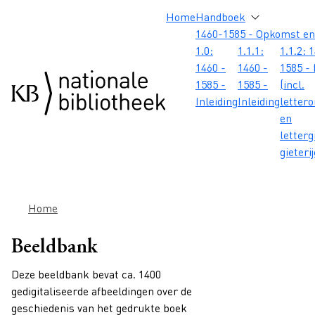
Overslaan en naar de inhoud gaan
Overslaan en naar de footer gaan
Overslaan en naar de zoekbalk gaan
Overslaan en naar de navigatie gaan
Hoofdnavigatie
Home
Handboek
1460-1585 - Opkomst en
1.0:
1.1.1:
1.1.2: 
1460 -
1460 -
1585 - 
1585 -
1585 -
(incl.
Inleiding
Inleiding
letter
en
letterg
gieteri
Kruimelpad
Home
Beeldbank
Deze beeldbank bevat ca. 1400
gedigitaliseerde afbeeldingen over de
geschiedenis van het gedrukte boek