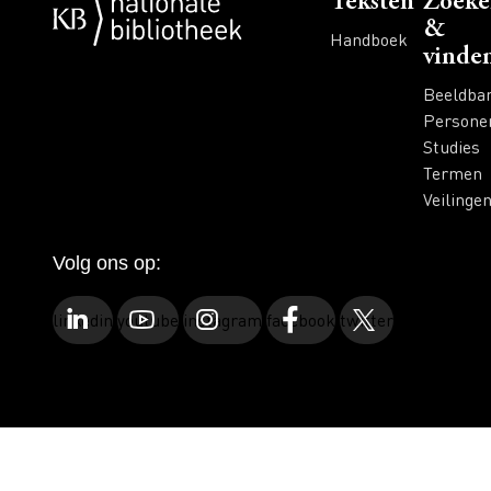
Voet
Teksten
Zoeke
&
Handboek
vinde
Beeldba
Persone
Studies
Termen
Veilinge
Volg ons op:
linkedin
youtube
instagram
facebook
twitter