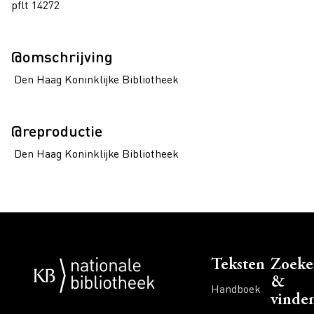
pflt 14272
@omschrijving
Den Haag Koninklijke Bibliotheek
@reproductie
Den Haag Koninklijke Bibliotheek
Voet
Teksten
Zoeke
&
Handboek
vinde