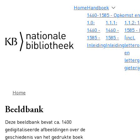
Overslaan en naar de inhoud gaan
Overslaan en naar de footer gaan
Overslaan en naar de zoekbalk gaan
Overslaan en naar de navigatie gaan
Hoofdnavigatie
Home
Handboek
1460-1585 - Opkomst en
1.0:
1.1.1:
1.1.2: 
1460 -
1460 -
1585 - 
1585 -
1585 -
(incl.
Inleiding
Inleiding
letter
en
letterg
gieteri
Kruimelpad
Home
Beeldbank
Deze beeldbank bevat ca. 1400
gedigitaliseerde afbeeldingen over de
geschiedenis van het gedrukte boek