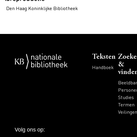
Den Haag Koninklijke Bibliotheek
Voet
Teksten
Zoeke
&
Handboek
vinde
Beeldba
Persone
Studies
Termen
Veilinge
Volg ons op: