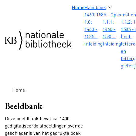
Overslaan en naar de inhoud gaan
Overslaan en naar de footer gaan
Overslaan en naar de zoekbalk gaan
Overslaan en naar de navigatie gaan
Hoofdnavigatie
Home
Handboek
1460-1585 - Opkomst en
1.0:
1.1.1:
1.1.2: 
1460 -
1460 -
1585 - 
1585 -
1585 -
(incl.
Inleiding
Inleiding
letter
en
letterg
gieteri
Kruimelpad
Home
Beeldbank
Deze beeldbank bevat ca. 1400
gedigitaliseerde afbeeldingen over de
geschiedenis van het gedrukte boek