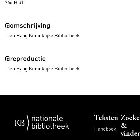
766 H 31
@omschrijving
Den Haag Koninklijke Bibliotheek
@reproductie
Den Haag Koninklijke Bibliotheek
Voet
Teksten
Zoeke
&
Handboek
vinde