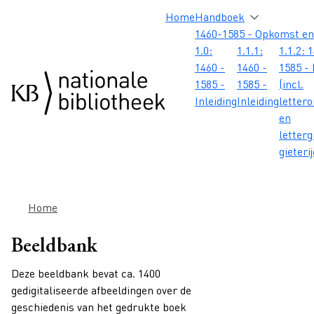
Overslaan en naar de inhoud gaan
Overslaan en naar de footer gaan
Overslaan en naar de zoekbalk gaan
Overslaan en naar de navigatie gaan
Hoofdnavigatie
Home
Handboek
1460-1585 - Opkomst en
1.0:
1.1.1:
1.1.2: 
1460 -
1460 -
1585 - 
1585 -
1585 -
(incl.
Inleiding
Inleiding
letter
en
letterg
gieteri
Kruimelpad
Home
Beeldbank
Deze beeldbank bevat ca. 1400
gedigitaliseerde afbeeldingen over de
geschiedenis van het gedrukte boek