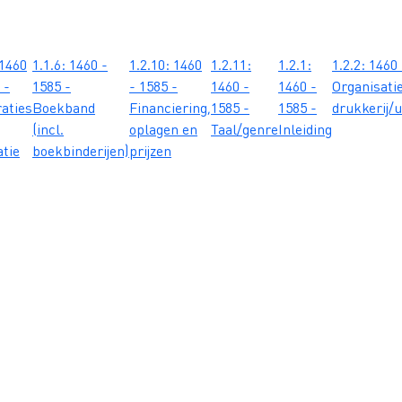
 1460
1.1.6: 1460 -
1.2.10: 1460
1.2.11:
1.2.1:
1.2.2: 1460
 -
1585 -
- 1585 -
1460 -
1460 -
Organisati
raties
Boekband
Financiering,
1585 -
1585 -
drukkerij/u
(incl.
oplagen en
Taal/genre
Inleiding
atie
boekbinderijen)
prijzen