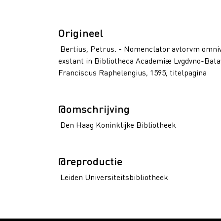
Origineel
Bertius, Petrus. - Nomenclator avtorvm omnivm
exstant in Bibliotheca Academiæ Lvgdvno-Batavæ 
Franciscus Raphelengius, 1595, titelpagina
@omschrijving
Den Haag Koninklijke Bibliotheek
@reproductie
Leiden Universiteitsbibliotheek