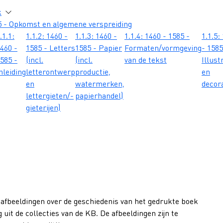
atie
k
5 - Opkomst en algemene verspreiding
.1.1:
1.1.2: 1460 -
1.1.3: 1460 -
1.1.4: 1460 - 1585 -
1.1.5:
460 -
1585 - Letters
1585 - Papier
Formaten/vormgeving
- 1585
585 -
(incl.
(incl.
van de tekst
Illust
nleiding
letterontwerp
productie,
en
en
watermerken,
decor
lettergieten/-
papierhandel)
gieterijen)
 afbeeldingen over de geschiedenis van het gedrukte boek
 uit de collecties van de KB. De afbeeldingen zijn te