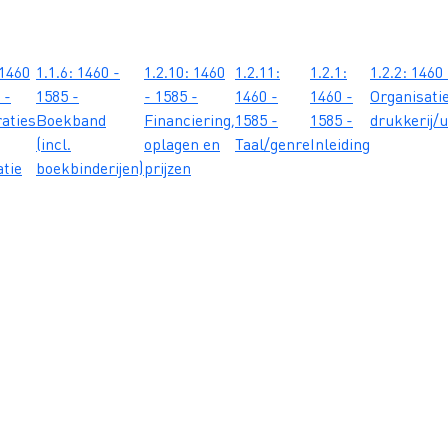
 1460
1.1.6: 1460 -
1.2.10: 1460
1.2.11:
1.2.1:
1.2.2: 1460
 -
1585 -
- 1585 -
1460 -
1460 -
Organisati
raties
Boekband
Financiering,
1585 -
1585 -
drukkerij/u
(incl.
oplagen en
Taal/genre
Inleiding
atie
boekbinderijen)
prijzen