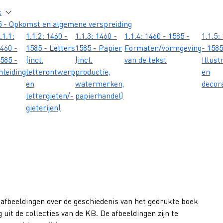
atie
k
5 - Opkomst en algemene verspreiding
.1.1:
1.1.2: 1460 -
1.1.3: 1460 -
1.1.4: 1460 - 1585 -
1.1.5:
460 -
1585 - Letters
1585 - Papier
Formaten/vormgeving
- 1585
585 -
(incl.
(incl.
van de tekst
Illust
nleiding
letterontwerp
productie,
en
en
watermerken,
decor
lettergieten/-
papierhandel)
gieterijen)
 afbeeldingen over de geschiedenis van het gedrukte boek
 uit de collecties van de KB. De afbeeldingen zijn te